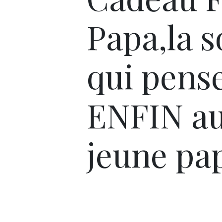
Papa,la s
qui pens
ENFIN a
jeune pa