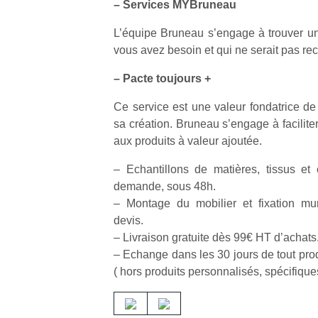
– Services MYBruneau
L’équipe Bruneau s’engage à trouver un 
vous avez besoin et qui ne serait pas re
– Pacte toujours +
Un
Ce service est une valeur fondatrice de
sa création. Bruneau s’engage à faciliter,
aux produits à valeur ajoutée.
p
e
– Echantillons de matières, tissus et c
u
demande, sous 48h.
– Montage du mobilier et fixation mu
devis.
– Livraison gratuite dès 99€ HT d’achats
– Echange dans les 30 jours de tout prod
cl
( hors produits personnalisés, spécifique
Le
pe
qu