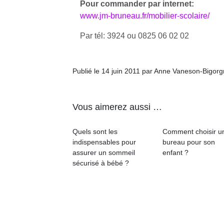
Pour commander par internet:
qu
www.jm-bruneau.fr/mobilier-scolaire/
so
s
Par tél: 3924 ou 0825 06 02 02
c
p
en
Do
Publié le 14 juin 2011 par Anne Vaneson-Bigor
me
am
à 
Vous aimerez aussi …
co
…
Quels sont les
Comment choisir u
indispensables pour
bureau pour son
assurer un sommeil
enfant ?
sécurisé à bébé ?
Des