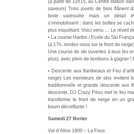
(à partir de 11h15, au Centre station da
l’
saveurs) Trois jouets de bois flânent d
NextGen,
boite vadrouille mais un détail éve
Des
une
s’immobilisent : dans les boîtes se cac
trampolines
nouvelle
plus inquiétant. Voici venu … Le réveil d
pour les
Ap
trottinette
• La course Haribo / Ecole du Ski França
co
grands et
mécanique
(à 17h, rendez-vous sur le front de neige
su
les petits !
Beeper
de
Une course de ski ouvertes à tous les en
Durant les
Les
co
plus), avec plein de bonbons à gagner ! Q
vacances
enfants
fe
estivales
débordent
he
• Descente aux flambeaux et Feu d’artif
et avec le
souvent
di
retour des
neige) Les moniteurs de skis invitent le
d’énergie.
de
beaux
traditionnelle et grande descente aux f
Varier les
re
jours, c’est
descente, DJ Crazy Pilou met le feu mais
occupations
de
l’occasion
transforme le front de neige en un g
n’est pas
d’
rêvée
boum décoiffante !
toujours
pe
pour les
simple.
pr
enfants
Samedi 27 février
Conjuguer
15
de…
divertissement,
Val d’Allos 1800 – La Foux
activité