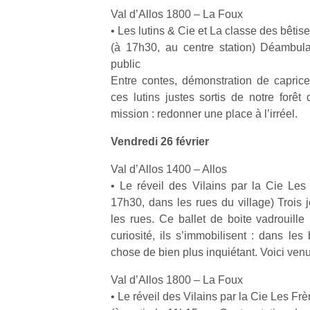
qu
Val d’Allos 1800 – La Foux
so
• Les lutins & Cie et La classe des bêtise
s
(à 17h30, au centre station) Déambulat
c
public
p
en
Entre contes, démonstration de capric
Do
ces lutins justes sortis de notre forê
me
mission : redonner une place à l’irréel.
am
à 
Vendredi 26 février
co
…
Val d’Allos 1400 – Allos
• Le réveil des Vilains par la Cie Les 
17h30, dans les rues du village) Trois 
les rues. Ce ballet de boite vadrouille 
curiosité, ils s’immobilisent : dans le
chose de bien plus inquiétant. Voici venu
Val d’Allos 1800 – La Foux
• Le réveil des Vilains par la Cie Les Fr