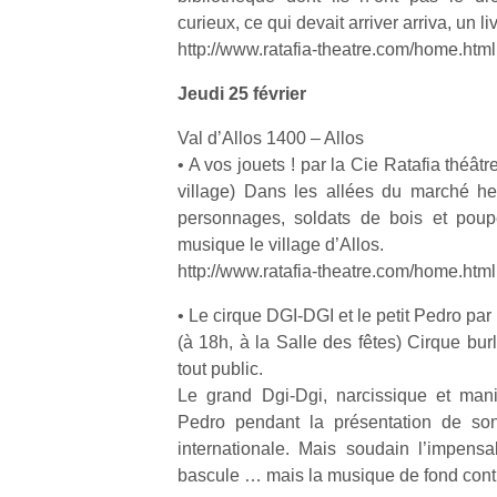
curieux, ce qui devait arriver arriva, un l
http://www.ratafia-theatre.com/home.html
Jeudi 25 février
Val d’Allos 1400 – Allos
Un
• A vos jouets ! par la Cie Ratafia théâtr
village) Dans les allées du marché h
personnages, soldats de bois et poupé
p
musique le village d’Allos.
e
http://www.ratafia-theatre.com/home.html
u
• Le cirque DGI-DGI et le petit Pedro par
(à 18h, à la Salle des fêtes) Cirque bur
tout public.
Le grand Dgi-Dgi, narcissique et manip
cl
Pedro pendant la présentation de s
Le
internationale. Mais soudain l’impensab
pe
bascule … mais la musique de fond cont
qu