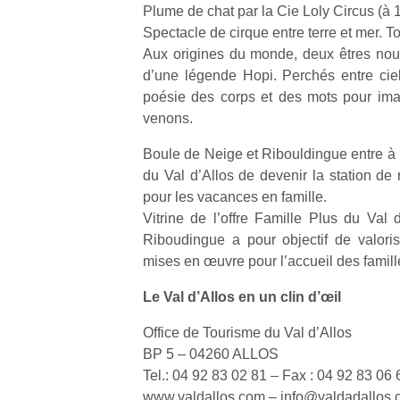
Plume de chat par la Cie Loly Circus (à 
physique
ou
Spectacle de cirque entre terre et mer. To
apprentissage…
Aux origines du monde, deux êtres nou
d’une légende Hopi. Perchés entre ciel 
poésie des corps et des mots pour im
venons.
Boule de Neige et Ribouldingue entre à p
du Val d’Allos de devenir la station de
pour les vacances en famille.
Vitrine de l’offre Famille Plus du Val 
Riboudingue a pour objectif de valori
mises en œuvre pour l’accueil des famill
Le Val d’Allos en un clin d’œil
Office de Tourisme du Val d’Allos
BP 5 – 04260 ALLOS
Tel.: 04 92 83 02 81 – Fax : 04 92 83 06 
www.valdallos.com – info@valdadallos