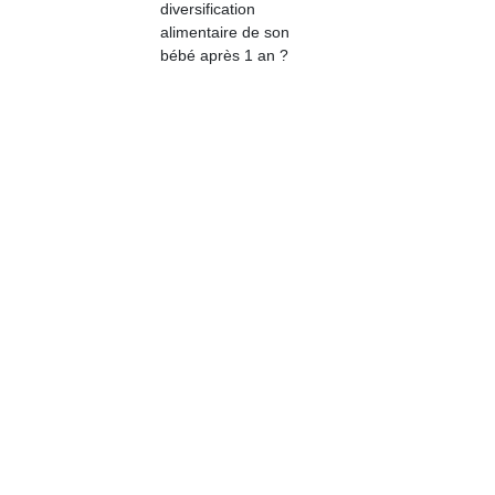
diversification
physique
alimentaire de son
ou
bébé après 1 an ?
apprentissage…