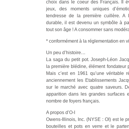
choix dans le coeur des Français. Il 
qu
jeux, des moments uniques d’émoti
so
s
tendresse de la première cuillère. A
c
durable, il est devenu un symbôle à par
p
tout son âge ! A consommer sans modéra
en
Do
* conformément à la réglementation en v
me
am
Un peu d’histoire…
à 
La saga du petit pot. Joseph-Léon Jac
co
la première blédine, élément fondateur po
…
Mais c’est en 1961 qu’une véritable ré
anciennement les Etablissements Jacqu
sur le marché avec quatre saveurs. Dès
apparition dans les grandes surfaces 
nombre de foyers français.
A propos d’O-I
Owens-Illinois, Inc. (NYSE : OI) est le 
bouteilles et pots en verre et le parte