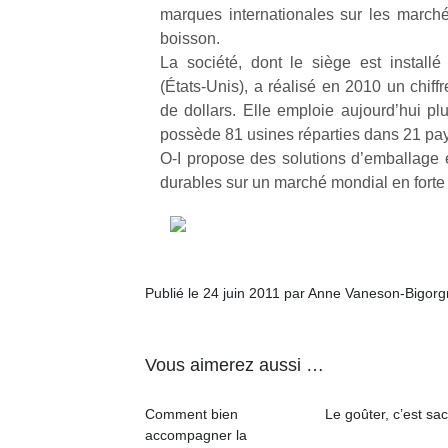
marques internationales sur les marchés
boisson.
NextGen,
l’
Des
La société, dont le siège est install
une
trampolines
(États-Unis), a réalisé en 2010 un chiffre
nouvelle
pour les
de dollars. Elle emploie aujourd’hui p
trottinette
grands et
possède 81 usines réparties dans 21 pa
mécanique
Ap
les petits !
O-I propose des solutions d’emballage e
Beeper
co
Durant les
durables sur un marché mondial en forte
Les
su
vacances
enfants
de
estivales
débordent
co
et avec le
souvent
fe
retour des
d’énergie.
he
beaux
Publié le 24 juin 2011 par Anne Vaneson-Bigor
Varier les
di
jours, c’est
occupations
de
l’occasion
n’est pas
re
rêvée
toujours
de
Vous aimerez aussi …
pour les
simple.
d’
enfants
Conjuguer
pe
de…
Comment bien
Le goûter, c’est sac
divertissement,
pr
accompagner la
activité
15