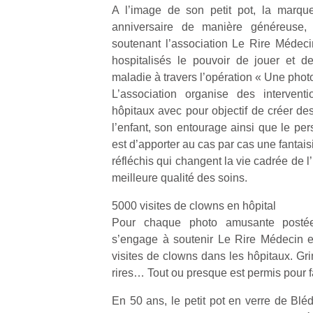
A l’image de son petit pot, la marqu
anniversaire de manière généreuse,
soutenant l’association Le Rire Médec
hospitalisés le pouvoir de jouer et de
maladie à travers l’opération « Une photo,
Un
L’association organise des interven
hôpitaux avec pour objectif de créer d
l’enfant, son entourage ainsi que le per
p
est d’apporter au cas par cas une fantai
e
réfléchis qui changent la vie cadrée de l’
u
meilleure qualité des soins.
5000 visites de clowns en hôpital
Pour chaque photo amusante postée
s’engage à soutenir Le Rire Médecin e
visites de clowns dans les hôpitaux. Gr
cl
rires… Tout ou presque est permis pour fai
Le
pe
En 50 ans, le petit pot en verre de Blé
qu