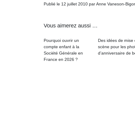
qu
Publié le 12 juillet 2010 par Anne Vaneson-Bigo
so
s
c
Vous aimerez aussi …
p
en
Pourquoi ouvrir un
Des idées de mise
Do
compte enfant à la
scène pour les pho
me
Société Générale en
d’anniversaire de 
am
France en 2026 ?
à 
co
…