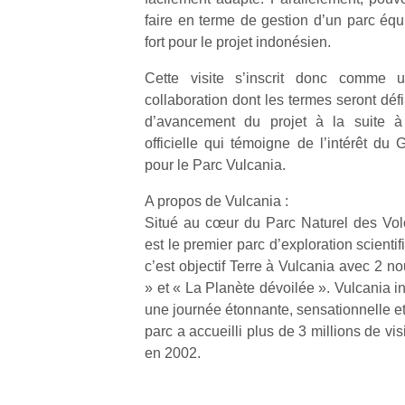
faire en terme de gestion d’un parc équ
fort pour le projet indonésien.
Cette visite s’inscrit donc comme
collaboration dont les termes seront déf
Un
d’avancement du projet à la suite à 
officielle qui témoigne de l’intérêt d
pour le Parc Vulcania.
p
A propos de Vulcania :
e
Situé au cœur du Parc Naturel des Vol
u
est le premier parc d’exploration scienti
c’est objectif Terre à Vulcania avec 2 n
» et « La Planète dévoilée ». Vulcania inv
une journée étonnante, sensationnelle e
parc a accueilli plus de 3 millions de vi
cl
en 2002.
Le
pe
qu