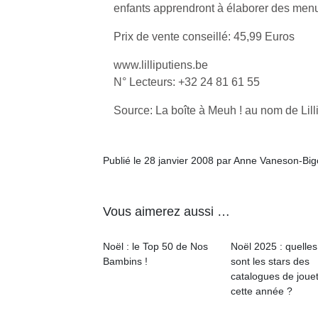
enfants apprendront à élaborer des menu
Prix de vente conseillé: 45,99 Euros
www.lilliputiens.be
N° Lecteurs: +32 24 81 61 55
Un
Source: La boîte à Meuh ! au nom de Lill
p
Publié le 28 janvier 2008 par Anne Vaneson-Bi
e
u
Vous aimerez aussi …
Noël : le Top 50 de Nos
Noël 2025 : quelles
Bambins !
sont les stars des
cl
catalogues de joue
Le
cette année ?
pe
qu