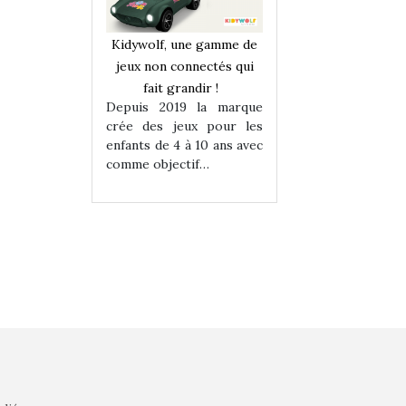
une gamme de
Kidywolf, une gamme de
Kidywolf, une ga
onnectés qui
jeux non connectés qui
jeux non connecté
randir !
fait grandir !
fait grandir 
9 la marque
Depuis 2019 la marque
Depuis 2019 la 
eux pour les
crée des jeux pour les
crée des jeux po
 à 10 ans avec
enfants de 4 à 10 ans avec
enfants de 4 à 10 a
tif…
comme objectif…
comme objectif…