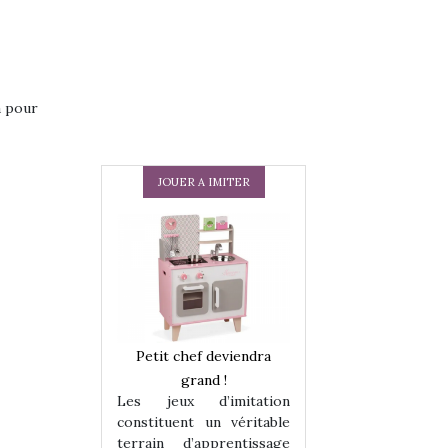
a pour
JOUER A IMITER
 en peluche
Petit chef deviendra
Une loutre en pe
enfants, un
grand !
pour les enfants
Les jeux d’imitation
 change des
animal qui chang
constituent un véritable
assiques !
grands classiqu
terrain d’apprentissage