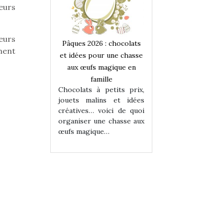
eurs
eurs
 : chocolats
Pâques 2026 : chocolats
Pâques 2026 : cho
ment
ur une chasse
et idées pour une chasse
et idées pour une
magique en
aux œufs magique en
aux œufs magiqu
ille
famille
famille
 petits prix,
Chocolats à petits prix,
Chocolats à petit
ins et idées
jouets malins et idées
jouets malins et
voici de quoi
créatives… voici de quoi
créatives… voici 
ne chasse aux
organiser une chasse aux
organiser une cha
ue…
œufs magique…
œufs magique…