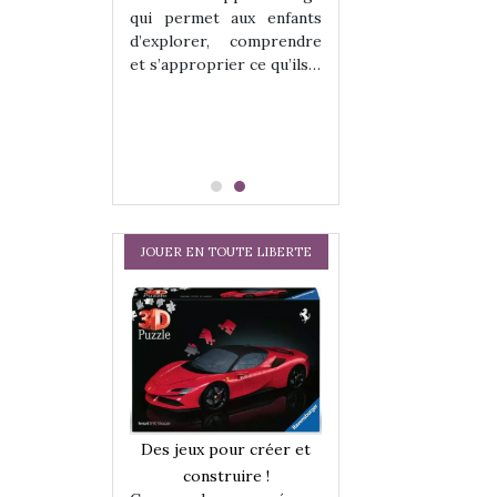
hes quelles
Les peluches q
qui permet aux enfants
ent, sont des
qu’elles soient, s
d’explorer, comprendre
s pour les
compagnons pou
et s’approprier ce qu’ils…
dou, meilleur
enfants. Doudou, m
 à câliner,
ami, objet à câ
confident,…
JOUER EN TOUTE LIBERTE
a trottinette
Comment choisir
Des jeux pour créer et
 : bien plus
cabanes et des tip
construire !