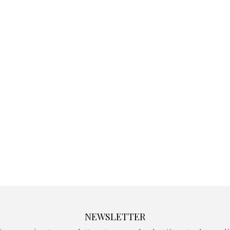
Kidywolf, une gamme de
Kidywolf, 
jeux non connectés qui
jeux non c
fait grandir !
fait g
Depuis 2019 la marque
Depuis 201
crée des jeux pour les
crée des j
enfants de 4 à 10 ans avec
enfants de 4
comme objectif…
comme objec
NEWSLETTER