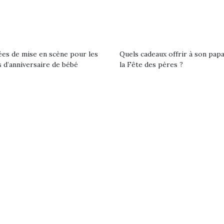
ées de mise en scène pour les
Quels cadeaux offrir à son pap
 d’anniversaire de bébé
la Fête des pères ?
loutre en peluche
Petit chef deviendra
Une loutre
r les enfants, un
grand !
pour les 
Les jeux d’imitation
al qui change des
animal qui
constituent un véritable
ands classiques !
grands cl
terrain d’apprentissage