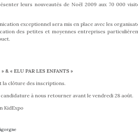
résenter leurs nouveautés de Noël 2009 aux 70 000 visit
nication exceptionnel sera mis en place avec les organisat
Pâques 2026 : chocolats
Pâques 2026
ication des petites et moyennes entreprises particulière
et idées pour une chasse
et idées po
ouet.
aux œufs magique en
aux œufs 
famille
fam
Chocolats à petits prix,
Chocolats à
jouets malins et idées
jouets mal
créatives… voici de quoi
créatives… 
» & « ELU PAR LES ENFANTS »
organiser une chasse aux
organiser u
œufs magique…
œufs magiq
 la clôture des inscriptions.
 candidature à nous retourner avant le vendredi 28 août.
on KidExpo
Bigorgne