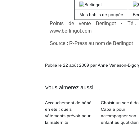
Mes habits de poupée
Ber
Points de vente Berlingot • Té
www.berlingot.com
Un
Source : R-Press au nom de Berlingot
p
Publié le 22 août 2009 par Anne Vaneson-Bigo
e
u
Vous aimerez aussi …
Accouchement de bébé
Choisir un sac à do
en été : quels
Cabaïa pour
vêtements prévoir pour
accompagner son
cl
la maternité
enfant au quotidien
Le
pe
qu