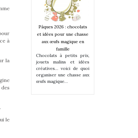
amme
 : chocolats
Pâques 2026 : chocolats
Pâques 2026 : cho
pour
ur une chasse
et idées pour une chasse
et idées pour une
âce à
magique en
aux œufs magique en
aux œufs magiqu
ille
famille
famille
 petits prix,
Chocolats à petits prix,
Chocolats à petit
r la
ins et idées
jouets malins et idées
jouets malins et
voici de quoi
créatives… voici de quoi
créatives… voici 
ne chasse aux
organiser une chasse aux
organiser une cha
gine
ue…
œufs magique…
œufs magique…
 des
.
ui le