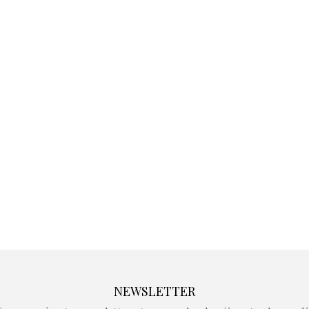
Kidywolf, une gamme de
Kidywolf, 
jeux non connectés qui
jeux non c
fait grandir !
fait g
Depuis 2019 la marque
Depuis 201
crée des jeux pour les
crée des j
enfants de 4 à 10 ans avec
enfants de 4
comme objectif…
comme objec
NEWSLETTER