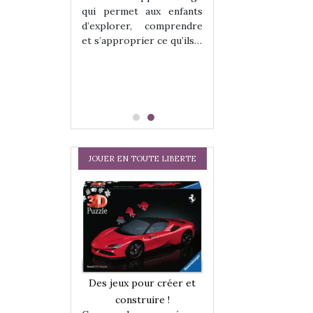
hes quelles
Les peluches q
qui permet aux enfants
ent, sont des
qu’elles soient, s
d’explorer, comprendre
s pour les
compagnons pou
et s’approprier ce qu’ils…
dou, meilleur
enfants. Doudou, m
 à câliner,
ami, objet à câ
confident,…
JOUER EN TOUTE LIBERTE
a trottinette
Comment choisir
Des jeux pour créer et
 : bien plus
cabanes et des tip
construire !