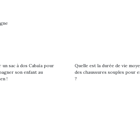
rgne
r un sac à dos Cabaïa pour
Quelle est la durée de vie moy
agner son enfant au
des chaussures souples pour e
en !
?
loutre en peluche
Petit chef deviendra
Une loutre
r les enfants, un
grand !
pour les 
Les jeux d’imitation
al qui change des
animal qui
constituent un véritable
ands classiques !
grands cl
terrain d’apprentissage