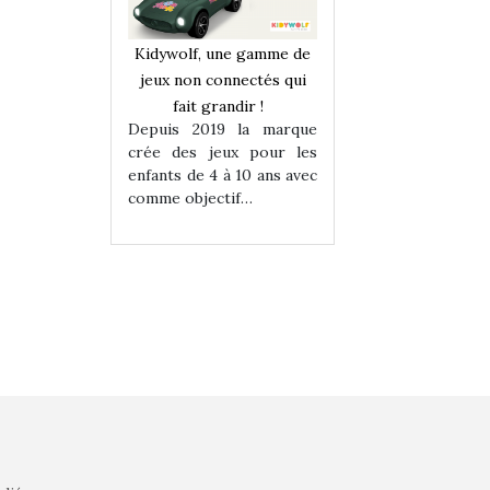
une gamme de
Kidywolf, une gamme de
Kidywolf, une ga
onnectés qui
jeux non connectés qui
jeux non connecté
randir !
fait grandir !
fait grandir 
9 la marque
Depuis 2019 la marque
Depuis 2019 la 
eux pour les
crée des jeux pour les
crée des jeux po
 à 10 ans avec
enfants de 4 à 10 ans avec
enfants de 4 à 10 a
tif…
comme objectif…
comme objectif…