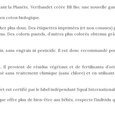
ant la Planète, Vertbaudet créée BB Bio, une nouvelle g
en coton biologique.
Pâques 2026 : chocolats
Pâques 2026
her plus doux. Des étiquettes imprimées (et non cousues) 
et idées pour une chasse
et idées po
ons. Des coloris pastels, d’autres plus colorés obtenus gr
aux œufs magique en
aux œufs 
famille
fam
Chocolats à petits prix,
Chocolats à
ain, sans engrais ni pesticide. Il est donc recommandé pou
jouets malins et idées
jouets mal
créatives… voici de quoi
créatives… 
organiser une chasse aux
organiser u
. Il provient de résidus végétaux et de fertilisants d’ori
œufs magique…
œufs magiq
é sans traitement chimique (sans chlore) et en utilisant
et est certifié par le label indépendant Squal International
ue offre plus de bien-être aux bébés, respecte l’individu q