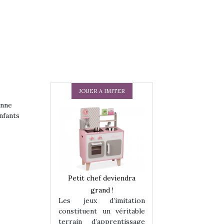
JOUER A IMITER
enne
nfants
 en peluche
Petit chef deviendra
Une loutre en pe
enfants, un
grand !
pour les enfants
Les jeux d’imitation
 change des
animal qui chang
constituent un véritable
assiques !
grands classiqu
terrain d’apprentissage