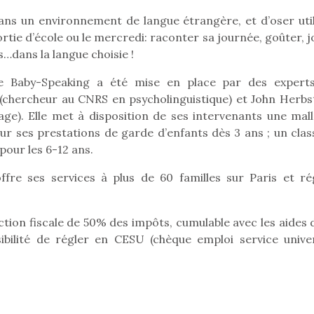
ns un environnement de langue étrangère, et d’oser util
tie d’école ou le mercredi: raconter sa journée, goûter, j
s…dans la langue choisie !
Pâques 2026 : chocolats
Pâques 2026
et idées pour une chasse
et idées po
e Baby-Speaking a été mise en place par des expert
aux œufs magique en
aux œufs 
 (chercheur au CNRS en psycholinguistique) et John Herbst
famille
fam
age). Elle met à disposition de ses intervenants une mall
Chocolats à petits prix,
Chocolats à
ur ses prestations de garde d’enfants dès 3 ans ; un clas
jouets malins et idées
jouets mal
pour les 6-12 ans.
créatives… voici de quoi
créatives… 
organiser une chasse aux
organiser u
fre ses services à plus de 60 familles sur Paris et ré
œufs magique…
œufs magiq
tion fiscale de 50% des impôts, cumulable avec les aides d
ssibilité de régler en CESU (chèque emploi service univer