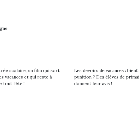
rgne
rée scolaire, un film qui sort
Les devoirs de vacances : bienf
es vacances et qui reste à
punition ? Des élèves de prima
e tout l’été !
donnent leur avis !
loutre en peluche
Petit chef deviendra
Une loutre
r les enfants, un
grand !
pour les 
Les jeux d’imitation
al qui change des
animal qui
constituent un véritable
ands classiques !
grands cl
terrain d’apprentissage