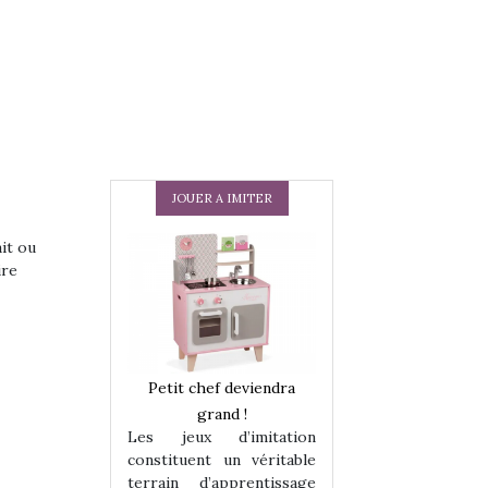
JOUER A IMITER
ait ou
ire
 en peluche
Petit chef deviendra
Une loutre en pe
enfants, un
grand !
pour les enfants
Les jeux d’imitation
 change des
animal qui chang
constituent un véritable
assiques !
grands classiqu
terrain d’apprentissage