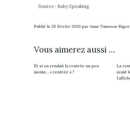
Source : Baby Speaking
Publié le 25 février 2010 par Anne Vaneson-Bigo
Vous aimerez aussi …
Et si on rendait la rentrée un peu
La rent
moins… « rentrée » ?
avant l
l’affich
Une 
pou
anim
gr