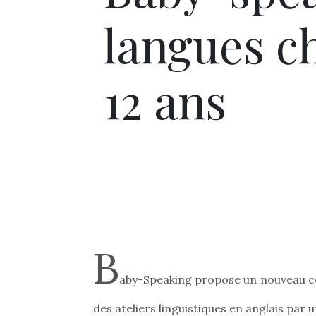
langues ch
12 ans
B
aby-Speaking propose un nouveau con
des ateliers linguistiques en anglais par