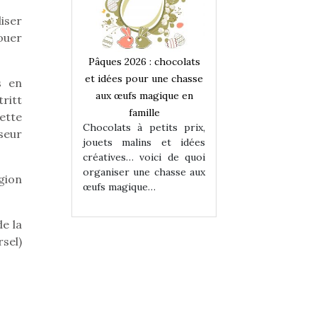
iser
ouer
 : chocolats
Pâques 2026 : chocolats
Pâques 2026 : cho
ur une chasse
et idées pour une chasse
et idées pour une
s en
magique en
aux œufs magique en
aux œufs magiqu
ritt
ille
famille
famille
ette
 petits prix,
Chocolats à petits prix,
Chocolats à petit
seur
ins et idées
jouets malins et idées
jouets malins et
voici de quoi
créatives… voici de quoi
créatives… voici 
ne chasse aux
organiser une chasse aux
organiser une cha
gion
ue…
œufs magique…
œufs magique…
e la
sel)