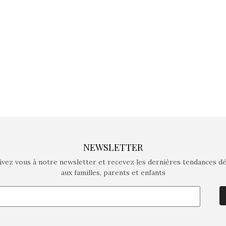
crée des jeux pour les
crée des j
enfants de 4 à 10 ans avec
enfants de 4
comme objectif…
comme objec
NEWSLETTER
ivez vous à notre newsletter et recevez les dernières tendances d
aux familles, parents et enfants