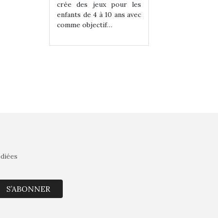
eux pour les
crée des jeux pour les
crée des jeux po
 à 10 ans avec
enfants de 4 à 10 ans avec
enfants de 4 à 10 a
tif…
comme objectif…
comme objectif…
édiées
S’ABONNER