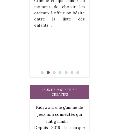
 jeu !
les enfants ?
Comme chaque année, au
our la glisse
Quelle que soit l
moment de choisir les
sel, et même
sous laquel
cadeaux à offrir, on hésite
tits peuvent
matérialise le tipi 
entre la liste des
 s’y initier.
tissu, plastique…)
enfants…
te…
petite tente posé
JEUX DE SOCIETE ET
CREATIFS
une gamme de
Kidywolf, une gamme de
Kidywolf, une ga
onnectés qui
jeux non connectés qui
jeux non connecté
randir !
fait grandir !
fait grandir 
9 la marque
Depuis 2019 la marque
Depuis 2019 la 