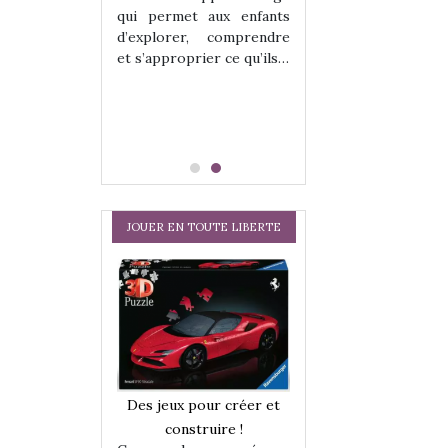
hes quelles
Les peluches q
qui permet aux enfants
ent, sont des
qu’elles soient, s
d’explorer, comprendre
s pour les
compagnons pou
et s’approprier ce qu’ils…
dou, meilleur
enfants. Doudou, m
 à câliner,
ami, objet à câ
confident,…
JOUER EN TOUTE LIBERTE
a trottinette
Comment choisir
Des jeux pour créer et
 : bien plus
cabanes et des tip
construire !