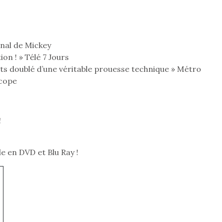
rnal de Mickey
on ! » Télé 7 Jours
s doublé d’une véritable prouesse technique » Métro
scope
!
le en DVD et Blu Ray !
loutre en peluche
Petit chef deviendra
Une loutre
r les enfants, un
grand !
pour les 
Les jeux d’imitation
al qui change des
animal qui
constituent un véritable
ands classiques !
grands cl
terrain d’apprentissage