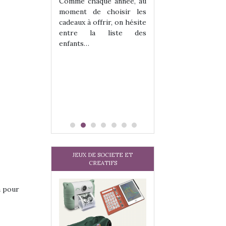
les enfants ?
Comme chaque année, au
Quelle que soit l
moment de choisir les
sous laquel
cadeaux à offrir, on hésite
matérialise le tipi 
entre la liste des
tissu, plastique…)
enfants…
petite tente posé
JEUX DE SOCIETE ET
CREATIFS
a pour