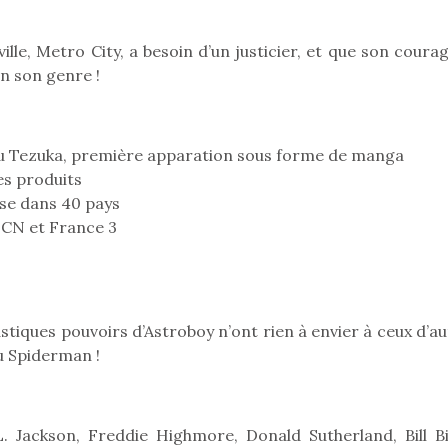
lle, Metro City, a besoin d’un justicier, et que son coura
en son genre !
Pâques 2026 : chocolats
Pâques 2026
et idées pour une chasse
et idées po
aux œufs magique en
aux œufs 
u Tezuka, première apparation sous forme de manga
famille
fam
es produits
Chocolats à petits prix,
Chocolats à
jouets malins et idées
jouets mal
ise dans 40 pays
créatives… voici de quoi
créatives… 
r CN et France 3
organiser une chasse aux
organiser u
œufs magique…
œufs magiq
astiques pouvoirs d’Astroboy n’ont rien à envier à ceux d’a
u Spiderman !
. Jackson, Freddie Highmore, Donald Sutherland, Bill Bi