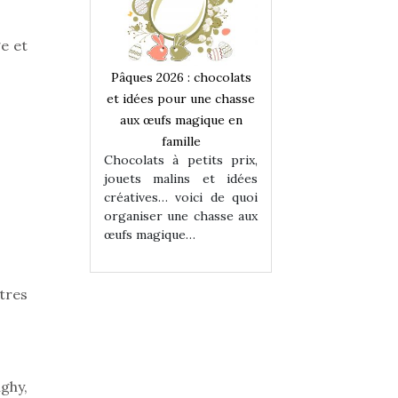
ge et
 : chocolats
Pâques 2026 : chocolats
Pâques 2026 : cho
ur une chasse
et idées pour une chasse
et idées pour une
magique en
aux œufs magique en
aux œufs magiqu
ille
famille
famille
 petits prix,
Chocolats à petits prix,
Chocolats à petit
ins et idées
jouets malins et idées
jouets malins et
voici de quoi
créatives… voici de quoi
créatives… voici 
ne chasse aux
organiser une chasse aux
organiser une cha
ue…
œufs magique…
œufs magique…
utres
ghy,