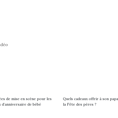
premières grosses
 à des heures
chaleurs et des futures
érentes, des
vacances estivales, le
trictions de
parc, le jardin, la…
ignement pendant
e 15 mois,…
idéo
ées de mise en scène pour les
Quels cadeaux offrir à son pap
 d’anniversaire de bébé
la Fête des pères ?