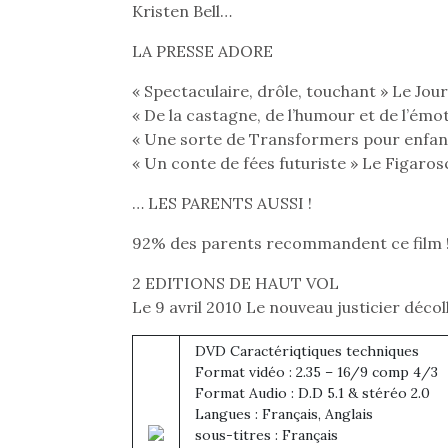
Kristen Bell…
LA PRESSE ADORE
« Spectaculaire, drôle, touchant » Le Jou
« De la castagne, de l’humour et de l’émoti
« Une sorte de Transformers pour enfant
« Un conte de fées futuriste » Le Figaro
… LES PARENTS AUSSI !
92% des parents recommandent ce film 
2 EDITIONS DE HAUT VOL
Le 9 avril 2010 Le nouveau justicier décol
DVD Caractériqtiques techniques
Une 
Format vidéo : 2.35 – 16/9 comp 4/3
pou
Format Audio : D.D 5.1 & stéréo 2.0
anim
Langues : Français, Anglais
gr
sous-titres : Français