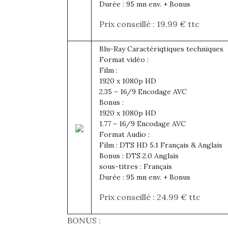
Les p
Durée : 95 mn env. + Bonus
qu’ell
comp
Prix conseillé : 19.99 € ttc
enfant
ami, 
Blu-Ray Caractériqtiques techniques
confid
Format vidéo :
Film :
1920 x 1080p HD
2.35 – 16/9 Encodage AVC
Bonus :
1920 x 1080p HD
1.77 – 16/9 Encodage AVC
Format Audio :
Film : DTS HD 5.1 Français & Anglais
Bonus : DTS 2.0 Anglais
sous-titres : Français
Durée : 95 mn env. + Bonus
Et si
Prix conseillé : 24.99 € ttc
b
NextGen, une nouvelle
Après 
BONUS :
trottinette mécanique
Des trampolines pour les
succe