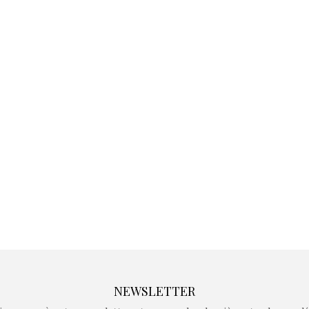
Kidywolf, une gamme de
Kidywolf, 
jeux non connectés qui
jeux non c
fait grandir !
fait g
Depuis 2019 la marque
Depuis 201
crée des jeux pour les
crée des j
enfants de 4 à 10 ans avec
enfants de 4
comme objectif…
comme objec
NEWSLETTER