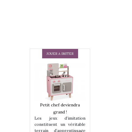
JOUER A IMITER
 en peluche
Petit chef deviendra
Une loutre en pe
enfants, un
grand !
pour les enfants
Les jeux d’imitation
 change des
animal qui chang
constituent un véritable
assiques !
grands classiqu
terrain d’apprentissage