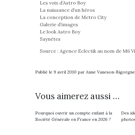
Les voix d’Astro Boy
Beeper
grands et les petits !
feux
La naissance d’un héros
Les enfants débordent
Durant les vacances
diff
La conception de Metro City
souvent d’énergie. Varier
estivales et avec le
res
Galerie d’images
les occupations n’est pas
retour des beaux jours,
d’élo
toujours simple.
c’est l’occasion rêvée
Le look Astro Boy
presqu
Conjuguer
pour les enfants de…
Saynètes
divertissement, activité
physique ou
Source : Agence Eclectik au nom de M6 V
apprentissage…
Publié le 9 avril 2010 par Anne Vaneson-Bigorgne
Vous aimerez aussi …
Pourquoi ouvrir un compte enfant à la
Des id
Société Générale en France en 2026 ?
photos