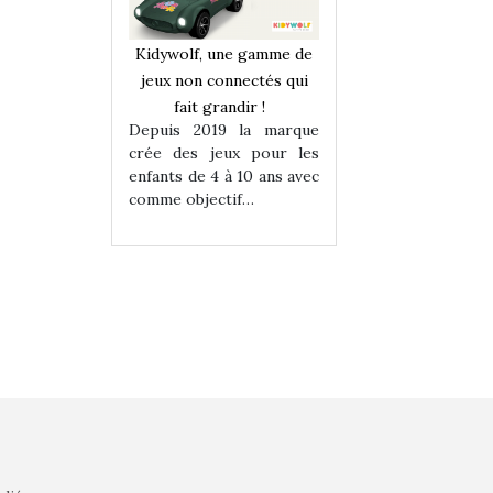
une gamme de
Kidywolf, une gamme de
Kidywolf, une ga
onnectés qui
jeux non connectés qui
jeux non connecté
randir !
fait grandir !
fait grandir 
9 la marque
Depuis 2019 la marque
Depuis 2019 la 
eux pour les
crée des jeux pour les
crée des jeux po
 à 10 ans avec
enfants de 4 à 10 ans avec
enfants de 4 à 10 a
tif…
comme objectif…
comme objectif…