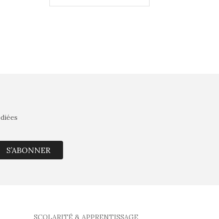
édiées
S’ABONNER
SCOLARITÉ & APPRENTISSAGE