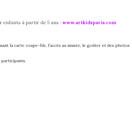
eluches quelles
Les peluc
es soient, sont des
qu’elles soi
agnons pour les
compagnon
s. Doudou, meilleur
enfants. Dou
ur enfants à partir de 5 ans :
www.
artkidsparis
.com
objet à câliner,
ami, objet
ent,…
confident,…
ant la carte coupe-file, l’accès au musée, le goûter et des photos
 participants.
 l’aventure était au
T’AS TON NERF ?
A l’heure du
out du jardin ?
déconfinement, des
trois confinements
premières grosses
ssifs, des couvre-
chaleurs et des futures
 à des heures
vacances estivales, le
érentes, des
parc, le jardin, la…
trictions de
Le boom de l
ignement pendant
pour enfant
e 15 mois,…