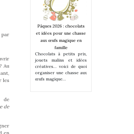
 : chocolats
Pâques 2026 : chocolats
Pâques 2026 : cho
ur une chasse
et idées pour une chasse
et idées pour une
 par
magique en
aux œufs magique en
aux œufs magiqu
ille
famille
famille
 petits prix,
Chocolats à petits prix,
Chocolats à petit
vrir
ins et idées
jouets malins et idées
jouets malins et
 ? Au
voici de quoi
créatives… voici de quoi
créatives… voici 
ne chasse aux
organiser une chasse aux
organiser une cha
sant,
ue…
œufs magique…
œufs magique…
r les
e de
re de
gner
nd en