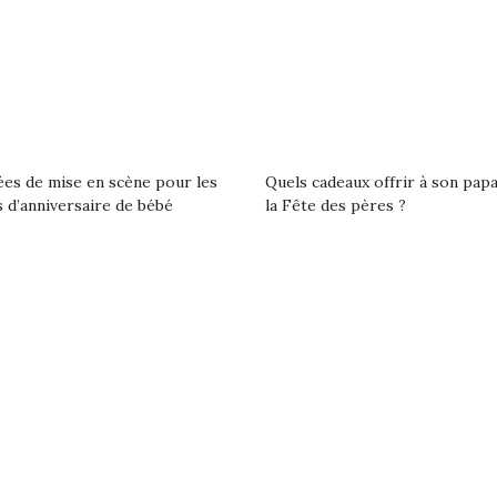
qu’un
L’attrait p
est univer
les plus pe
commencer à
La trottinet
ées de mise en scène pour les
Quels cadeaux offrir à son pap
 d’anniversaire de bébé
la Fête des pères ?
Kidywolf, une gamme de
Kidywolf, 
jeux non connectés qui
jeux non c
fait grandir !
fait g
Depuis 2019 la marque
Depuis 201
crée des jeux pour les
crée des j
enfants de 4 à 10 ans avec
enfants de 4
comme objectif…
comme objec