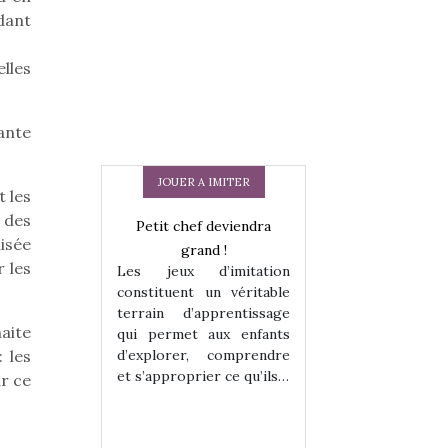
ndant
elles
ante
JOUER A IMITER
t les
, des
Petit chef deviendra
lisée
grand !
r les
Les jeux d’imitation
constituent un véritable
terrain d’apprentissage
aite
qui permet aux enfants
d’explorer, comprendre
 les
 en peluche
Une loutre en pe
et s’approprier ce qu’ils…
r ce
enfants, un
pour les enfants
 change des
animal qui chang
assiques !
grands classiqu