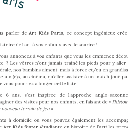
Pâques 2026 : chocolats
Pâques 2026
et idées pour une chasse
et idées po
ous parler de
Art Kids Paris
, ce concept ingénieux créé
aux œufs magique en
aux œufs 
’histoire de l’art à vos enfants avec le sourire !
famille
fam
Chocolats à petits prix,
Chocolats à
d vous annoncez à vos enfants que vous les emmenez décou
jouets malins et idées
jouets mal
c. ? Les vôtres n’ont jamais trainé les pieds pour y aller
créatives… voici de quoi
créatives… 
organiser une chasse aux
organiser u
générale, nos bambins aiment, mais à force et/ou en grandis
œufs magique…
œufs magiq
re ami(e)s, au cinéma, qu’aller assister à un match joué pa
vous pourriez allonger cette liste !
de 6 ans, s’est inspirée de l’approche anglo-saxonn
aginer des visites pour nos enfants, en faisant de «
l’histoi
r nouveau terrain de jeu
».
fants à domicile ou vous pouvez également les accompa
ne
Art Kids Sister
(étudiante en histoire de l’art) les pre