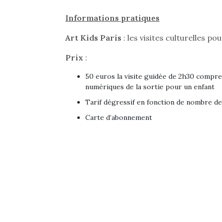
Les p
qu’ell
Informations pratiques
comp
enfant
Art Kids Paris
: les visites culturelles po
ami, 
confid
Prix
:
50 euros la visite guidée de 2h30 compren
numériques de la sortie pour un enfant
Tarif dégressif en fonction de nombre de
Carte d’abonnement
NextGen, une nouvelle
Des trampolines pour les
Et si
trottinette mécanique
grands et les petits !
b
Durant les vacances
Après 
Beeper
estivales et avec le
succe
Les enfants débordent
retour des beaux jours,
feux
souvent d’énergie. Varier
c’est l’occasion rêvée
diff
les occupations n’est pas
pour les enfants de…
res
toujours simple.
d’élo
Conjuguer
presqu
divertissement, activité