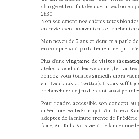
charge et leur fait découvrir seul ou en 
2h30.
Non seulement nos chères têtes blondes s
en reviennent « savantes » et enchantées
Mon neveu de 5 ans et demi m’a parlé de
en comprenant parfaitement ce qu’il m’exp
Plus d’une
vingtaine de visites thémati
ateliers pendant les vacances, les visites 
rendez-vous tous les samedis (hors vacanc
sur Facebook et twitter). Il vous suffit j
rechercher : un jeu d’enfant aussi pour le
Pour rendre accessible son concept au p
créer une
websérie
qui s’intitulera
Kam
Une 
adeptes de la minute trente de Frédéri
pou
faire, Art Kids Paris vient de lancer une 
anim
gr