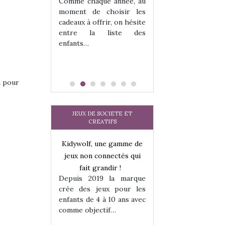
 jeu !
Comme chaque année, au
our la glisse
moment de choisir les
sel, et même
cadeaux à offrir, on hésite
tits peuvent
entre la liste des
 s’y initier.
enfants…
te…
a pour
JEUX DE SOCIETE ET
CREATIFS
une gamme de
Kidywolf, une gamme de
Kidywolf, une ga
onnectés qui
jeux non connectés qui
jeux non connecté
randir !
fait grandir !
fait grandir 
9 la marque
Depuis 2019 la marque
Depuis 2019 la 
eux pour les
crée des jeux pour les
crée des jeux po
 à 10 ans avec
enfants de 4 à 10 ans avec
enfants de 4 à 10 a
tif…
comme objectif…
comme objectif…