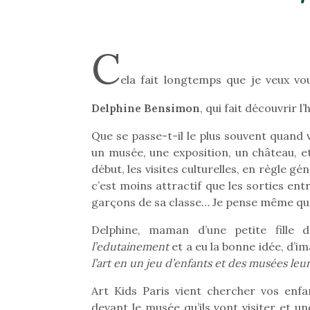
C
ela fait longtemps que je veux v
Delphine Bensimon
, qui fait découvrir l
Que se passe-t-il le plus souvent quan
un musée, une exposition, un château, et
début, les visites culturelles, en règle 
c’est moins attractif que les sorties ent
garçons de sa classe… Je pense même que 
Delphine, maman d’une petite fille 
l’edutainement
et a eu la bonne idée, d’im
l’art en un jeu d’enfants et des musées leu
Art Kids Paris vient chercher vos en
devant le musée qu’ils vont visiter et u