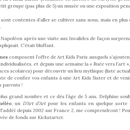
petit groupe (pas plus de 5) un musée ou une exposition pe
ont contentes d’aller se cultiver sans nous, mais en plus 
.
 Napoléon après une visite aux Invalides de façon surpren
liquait. C’était bluffant.
ques
composent l’offre de Art Kids Paris auxquels s’ajouten
individualisées, et depuis une semaine la « Ruée vers l’art »
Petit chef deviendra
es scolaires) pour découvrir un lieu mythique (liste actua
grand !
uste de confier vos enfants à une Art Kids Sister et de veni
Les jeux d’imitation
s parents !
constituent un véritable
terrain d’apprentissage
lus grand nombre et ce dès l’âge de 5 ans, Delphine souh
qui permet aux enfants
d’explorer, comprendre
éléo
, un
D’Art d’Art
pour les enfants en quelque sorte :
loutre en peluche
Une loutre
et s’approprier ce qu’ils…
c Taddéï depuis 2002 sur France 2, me comprendront ! Pou
r les enfants, un
pour les 
levée de fonds sur Kickstarter.
al qui change des
animal qui
ands classiques !
grands cl