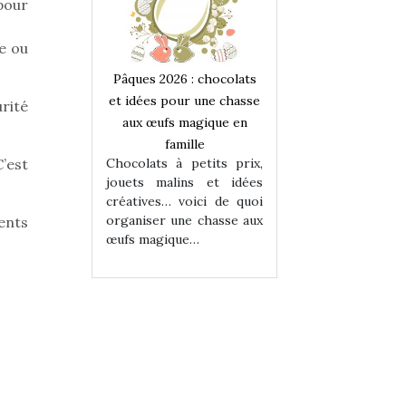
pour
te ou
 : chocolats
Pâques 2026 : chocolats
Pâques 2026 : cho
ur une chasse
et idées pour une chasse
et idées pour une
urité
magique en
aux œufs magique en
aux œufs magiqu
ille
famille
famille
 petits prix,
Chocolats à petits prix,
Chocolats à petit
’est
ins et idées
jouets malins et idées
jouets malins et
voici de quoi
créatives… voici de quoi
créatives… voici 
ne chasse aux
organiser une chasse aux
organiser une cha
ents
ue…
œufs magique…
œufs magique…