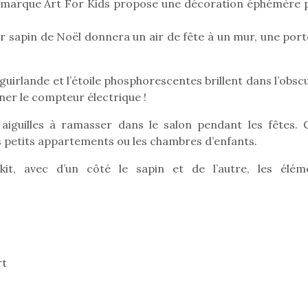
lle marque Art For Kids propose une décoration éphémère 
cker sapin de Noël donnera un air de fête à un mur, une por
Pâques 2026 : chocolats
Pâques 2026
et idées pour une chasse
et idées po
a guirlande et l’étoile phosphorescentes brillent dans l’obsc
aux œufs magique en
aux œufs 
ner le compteur électrique !
famille
fam
Chocolats à petits prix,
Chocolats à
 aiguilles à ramasser dans le salon pendant les fêtes. C
jouets malins et idées
jouets mal
s petits appartements ou les chambres d’enfants.
créatives… voici de quoi
créatives… 
organiser une chasse aux
organiser u
it, avec d’un côté le sapin et de l’autre, les élém
œufs magique…
œufs magiq
rt