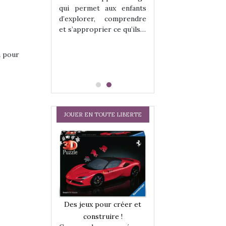
hes quelles
Les peluches q
qui permet aux enfants
ent, sont des
qu’elles soient, s
d’explorer, comprendre
s pour les
compagnons pou
et s’approprier ce qu’ils…
dou, meilleur
enfants. Doudou, m
 à câliner,
ami, objet à câ
confident,…
a pour
JOUER EN TOUTE LIBERTE
a trottinette
Comment choisir
Des jeux pour créer et
 : bien plus
cabanes et des tip
construire !