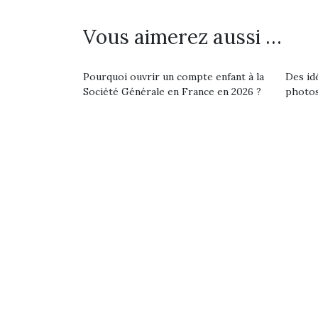
Les p
qu’ell
comp
Vous aimerez aussi …
enfant
ami, 
confid
Pourquoi ouvrir un compte enfant à la
Des id
Société Générale en France en 2026 ?
photos
Et si
b
NextGen, une nouvelle
Après 
trottinette mécanique
Des trampolines pour les
succe