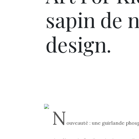
sapin de n
design.
N
ouveauté : une guirlande phosp