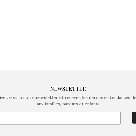
crée des jeux pour les
crée des j
enfants de 4 à 10 ans avec
enfants de 4
comme objectif…
comme objec
NEWSLETTER
ivez vous à notre newsletter et recevez les dernières tendances d
aux familles, parents et enfants