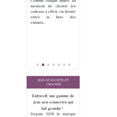
 jeu !
les enfants ?
Comme chaque année, au
our la glisse
Quelle que soit l
moment de choisir les
sel, et même
sous laquel
cadeaux à offrir, on hésite
tits peuvent
matérialise le tipi 
entre la liste des
 s’y initier.
tissu, plastique…)
enfants…
te…
petite tente posé
JEUX DE SOCIETE ET
CREATIFS
une gamme de
Kidywolf, une gamme de
Kidywolf, une ga
onnectés qui
jeux non connectés qui
jeux non connecté
randir !
fait grandir !
fait grandir 
9 la marque
Depuis 2019 la marque
Depuis 2019 la 