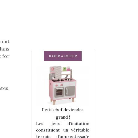
unit
 dans
t for
JOUER A IMITER
ntes,
 en peluche
Petit chef deviendra
Une loutre en pe
enfants, un
grand !
pour les enfants
Les jeux d’imitation
 change des
animal qui chang
constituent un véritable
assiques !
grands classiqu
terrain d’apprentissage