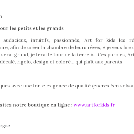
n
our les petits et les grands
audacieux, intuitifs, passionnés, Art for kids les ré
re, afin de créer la chambre de leurs rêves; « je veux lire
serai grand, je ferai le tour de la terre »… Ces paroles, Ar
décalé, rigolo, design et coloré… qui plaît aux parents.
iqués avec une forte exigence de qualité (encres éco solva
isitez notre boutique en ligne :
www.artforkids.fr
loutre en peluche
Petit chef deviendra
Une loutre
r les enfants, un
grand !
pour les 
Les jeux d’imitation
al qui change des
animal qui
orgne
constituent un véritable
ands classiques !
grands cl
terrain d’apprentissage