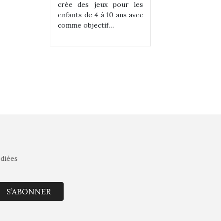
eux pour les
crée des jeux pour les
crée des jeux po
 à 10 ans avec
enfants de 4 à 10 ans avec
enfants de 4 à 10 a
tif…
comme objectif…
comme objectif…
édiées
S’ABONNER