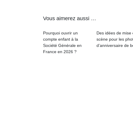
Vous aimerez aussi …
Pourquoi ouvrir un
Des idées de mise
compte enfant à la
scène pour les pho
Un
Société Générale en
d’anniversaire de 
France en 2026 ?
p
e
u
cl
Le
pe
qu