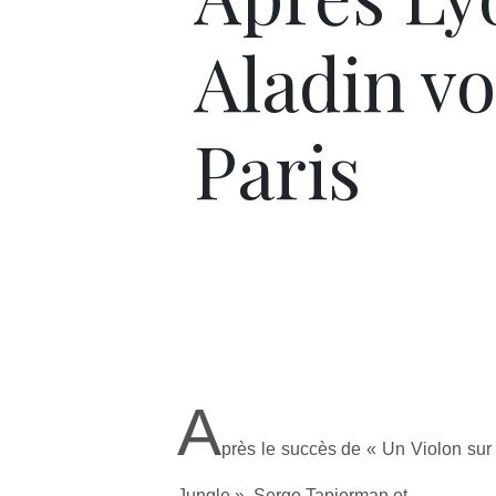
Aladin vo
Paris
A
près le succès de « Un Violon sur l
Jungle », Serge Tapierman et