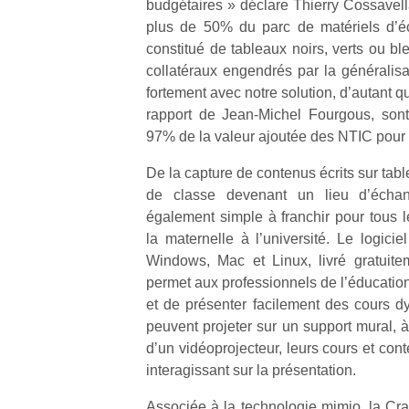
budgétaires » déclare Thierry Cossavell
plus de 50% du parc de matériels d’éc
constitué de tableaux noirs, verts ou ble
collatéraux engendrés par la généralis
fortement avec notre solution, d’autant q
rapport de Jean-Michel Fourgous, son
Un
97% de la valeur ajoutée des NTIC pour
De la capture de contenus écrits sur table
p
de classe devenant un lieu d’échang
e
également simple à franchir pour tous l
u
la maternelle à l’université. Le logici
Windows, Mac et Linux, livré gratuite
permet aux professionnels de l’éducation
et de présenter facilement des cours dyn
peuvent projeter sur un support mural, à 
cl
d’un vidéoprojecteur, leurs cours et co
Le
interagissant sur la présentation.
pe
qu
Associée à la technologie mimio, la Cra