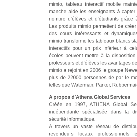
mimio, tableau interactif mobile main
l’
manche aide les enseignants à capter l
NextGen,
Des
nombre d’élèves et d’étudiants grâce à 
une
trampolines
Les produits mimio permettent de créer 
nouvelle
pour les
Ap
des cours intéressants et dynamiques
trottinette
co
grands et
mimio transforme les tableaux blancs st
mécanique
su
les petits !
interactifs pour un prix inférieur à ce
Beeper
de
Durant les
écoles peuvent mettre à la dispositio
Les
co
vacances
professeurs et d’élèves les avantages de 
enfants
fe
estivales
mimio a rejoint en 2006 le groupe New
débordent
he
et avec le
souvent
plus de 22000 personnes de par le mo
di
retour des
d’énergie.
de
telles que Waterman, Parker, Rubberma
beaux
Varier les
re
jours, c’est
occupations
A propos d’Athena Global Services
de
l’occasion
n’est pas
d’
Créée en 1997, ATHENA Global Serv
rêvée
toujours
pe
pour les
indépendante spécialisée dans la dis
simple.
pr
enfants
sécurité informatique.
Conjuguer
15
de…
A travers un vaste réseau de distrib
divertissement,
revendeurs locaux professionnels 
activité