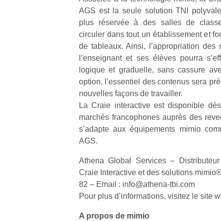
qu
AGS est la seule solution TNI polyval
so
plus réservée à des salles de classe
s
circuler dans tout un établissement et fo
c
de tableaux. Ainsi, l’appropriation des
p
en
l’enseignant et ses élèves pourra s’eff
Do
logique et graduelle, sans cassure avec
me
option, l’essentiel des contenus sera pr
am
nouvelles façons de travailler.
à 
La Craie interactive est disponible dès
co
marchés francophones auprès des reve
…
s’adapte aux équipements mimio comm
AGS.
Athena Global Services – Distributeur
Craie Interactive et des solutions mimio
82 – Email : info@athena-tbi.com
Pour plus d’informations, visitez le site
A propos de mimio