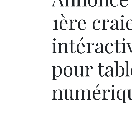
1ère crai
intéracti
pour tab
numériq