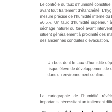
une
trampolines
l’av
Le contrôle du taux d’humidité constitue
nouvelle
pour les
éta
avant tout traitement d’étanchéité. L’hy
trottinette
grands et
bou
mesure précise de l’humidité interne du 
mécanique
les petits !
jar
±0,5%. Un taux d’humidité supérieur 
Durant les
Après
Beeper
séchage naturel ou forcé avant intervent
vacances
conf
Les
situent généralement à proximité des ma
estivales
succ
enfants
des anciennes conduites d’évacuation.
et avec le
des
débordent
retour des
couv
souvent
beaux
feux
d’énergie.
jours, c’est
heur
Varier les
Un bois dont le taux d’humidité d
l’occasion
diffé
occupations
risque élevé de développement de 
rêvée
des
n’est pas
pour les
restr
dans un environnement confiné.
toujours
enfants
de
simple.
de…
d’él
Conjuguer
pend
divertissement,
pres
La cartographie de l’humidité révè
activité
15 m
physique
importants, nécessitant un traitement diff
ou
apprentissage…