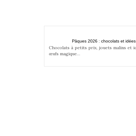
n famille
Pâques 2026 : chocolats et idée
niser une chasse aux
Chocolats à petits prix, jouets malins et 
œufs magique…