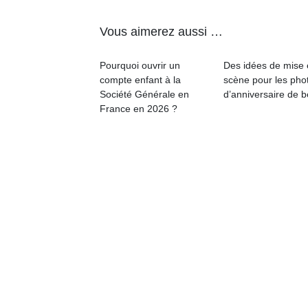
p
e
Vous aimerez aussi …
u
Pourquoi ouvrir un
Des idées de mise
compte enfant à la
scène pour les pho
Société Générale en
d’anniversaire de 
France en 2026 ?
cl
Le
pe
qu
qu
so
s
c
p
en
Do
me
am