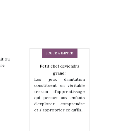
JOUER A IMITER
ait ou
ire
 en peluche
Petit chef deviendra
Une loutre en pe
enfants, un
grand !
pour les enfants
Les jeux d’imitation
 change des
animal qui chang
constituent un véritable
assiques !
grands classiqu
terrain d’apprentissage
hes quelles
Les peluches q
qui permet aux enfants
ent, sont des
qu’elles soient, s
d’explorer, comprendre
s pour les
compagnons pou
et s’approprier ce qu’ils…
dou, meilleur
enfants. Doudou, m
 à câliner,
ami, objet à câ
confident,…