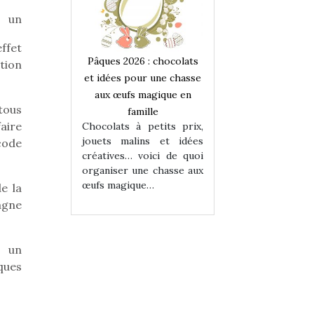
r un
effet
 : chocolats
Pâques 2026 : chocolats
Pâques 2026 : cho
tion
ur une chasse
et idées pour une chasse
et idées pour une
magique en
aux œufs magique en
aux œufs magiqu
tous
ille
famille
famille
aire
 petits prix,
Chocolats à petits prix,
Chocolats à petit
ins et idées
jouets malins et idées
jouets malins et
code
voici de quoi
créatives… voici de quoi
créatives… voici 
ne chasse aux
organiser une chasse aux
organiser une cha
ue…
œufs magique…
œufs magique…
e la
agne
r un
ques