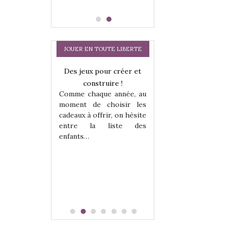
JOUER EN TOUTE LIBERTE
a trottinette
Des jeux pour créer et
Comment choisir
 : bien plus
construire !
cabanes et des tip
Comme chaque année, au
 jeu !
les enfants ?
moment de choisir les
our la glisse
Quelle que soit l
cadeaux à offrir, on hésite
sel, et même
sous laquel
entre la liste des
tits peuvent
matérialise le tipi 
enfants…
 s’y initier.
tissu, plastique…)
te…
petite tente posé