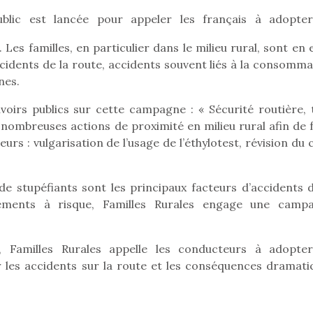
blic est lancée pour appeler les français à adopte
es familles, en particulier dans le milieu rural, sont en 
Pâques 2026 : chocolats
Pâques 2026
cidents de la route, accidents souvent liés à la consomma
et idées pour une chasse
et idées po
nes.
aux œufs magique en
aux œufs 
voirs publics sur cette campagne : « Sécurité routière, 
famille
fam
ombreuses actions de proximité en milieu rural afin de f
Chocolats à petits prix,
Chocolats à
jouets malins et idées
jouets mal
s : vulgarisation de l’usage de l’éthylotest, révision du 
créatives… voici de quoi
créatives… 
organiser une chasse aux
organiser u
œufs magique…
œufs magiq
de stupéfiants sont les principaux facteurs d’accidents d
ments à risque, Familles Rurales engage une camp
, Familles Rurales appelle les conducteurs à adopte
 les accidents sur la route et les conséquences dramati