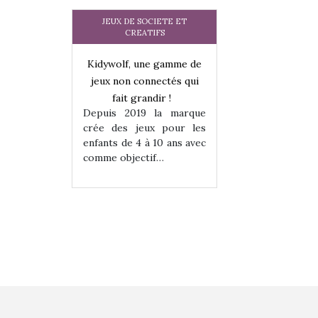
JEUX DE SOCIETE ET
CREATIFS
une gamme de
Kidywolf, une gamme de
Kidywolf, une ga
onnectés qui
jeux non connectés qui
jeux non connecté
randir !
fait grandir !
fait grandir 
9 la marque
Depuis 2019 la marque
Depuis 2019 la 
eux pour les
crée des jeux pour les
crée des jeux po
 à 10 ans avec
enfants de 4 à 10 ans avec
enfants de 4 à 10 a
tif…
comme objectif…
comme objectif…