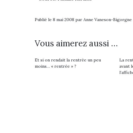
Publié le 8 mai 2008 par Anne Vaneson-Bigorgne
Vous aimerez aussi …
Et si on rendait la rentrée un peu
La rent
moins… « rentrée » ?
avant l
Une 
l’affich
pou
anim
gr
Les p
qu’ell
comp
enfant
ami, 
confid