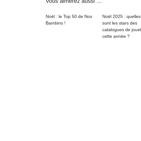
Vous aimerez aussi …
Noël : le Top 50 de Nos
Noël 2025 : quelles
Bambins !
sont les stars des
catalogues de joue
cette année ?
Un
p
e
u
cl
Le
pe
qu