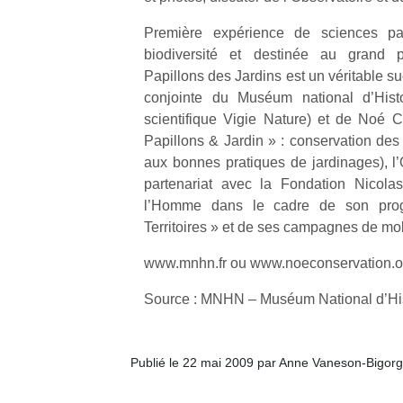
qu
so
Première expérience de sciences part
s
biodiversité et destinée au grand pu
c
Papillons des Jardins est un véritable su
p
conjointe du Muséum national d’Histo
en
scientifique Vigie Nature) et de Noé 
Do
Papillons & Jardin » : conservation des 
me
am
aux bonnes pratiques de jardinages), l’
à 
partenariat avec la Fondation Nicola
co
l’Homme dans le cadre de son prog
…
Territoires » et de ses campagnes de mob
www.mnhn.fr ou www.noeconservation.o
Source : MNHN – Muséum National d’His
Publié le 22 mai 2009 par Anne Vaneson-Bigor