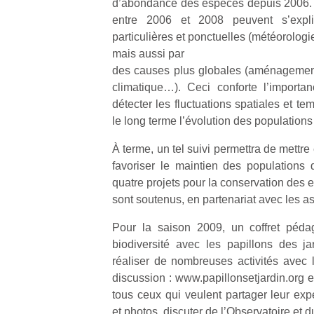
d’abondance des espèces depuis 2006. 
entre 2006 et 2008 peuvent s’expli
particulières et ponctuelles (météorolog
mais aussi par
des causes plus globales (aménagement
climatique…). Ceci conforte l’importa
Un
détecter les fluctuations spatiales et te
le long terme l’évolution des population
p
À terme, un tel suivi permettra de mettr
e
favoriser le maintien des populations 
u
quatre projets pour la conservation des 
sont soutenus, en partenariat avec les ass
Pour la saison 2009, un coffret péd
biodiversité avec les papillons des j
réaliser de nombreuses activités avec
cl
Le
discussion : www.papillonsetjardin.org 
pe
tous ceux qui veulent partager leur exp
qu
et photos, discuter de l’Observatoire et 