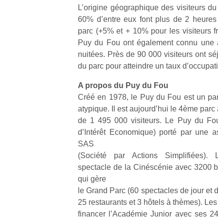
p
L’origine géographique des visiteurs du
e
60% d’entre eux font plus de 2 heures 
u
parc (+5% et + 10% pour les visiteurs fr
Puy du Fou ont également connu une 
nuitées. Près de 90 000 visiteurs ont sé
du parc pour atteindre un taux d’occupat
A propos du Puy du Fou
cl
Le
Créé en 1978, le Puy du Fou est un par
pe
atypique. Il est aujourd’hui le 4ème parc
qu
de 1 495 000 visiteurs. Le Puy du Fo
qu
d’Intérêt Economique) porté par une a
so
SAS
s
(Société par Actions Simplifiées). L
c
spectacle de la Cinéscénie avec 3200 b
p
en
qui gère
Do
le Grand Parc (60 spectacles de jour et d
me
25 restaurants et 3 hôtels à thèmes). Les
am
financer l’Académie Junior avec ses 2