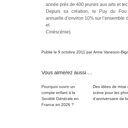
à 
année près de 400 jeunes aux arts et te
co
Depuis sa création, le Puy du Fou 
…
annuelle d’environ 10% sur l’ensemble d
et
Cinéscénie).
Publié le 9 octobre 2011 par Anne Vaneson-Big
Vous aimerez aussi …
l’
NextGen,
Pourquoi ouvrir un
Des idées de mise
Des
une
compte enfant à la
scène pour les pho
trampolines
Société Générale en
d’anniversaire de 
nouvelle
pour les
Ap
France en 2026 ?
trottinette
co
grands et
mécanique
su
les petits !
Beeper
de
Durant les
Les
co
vacances