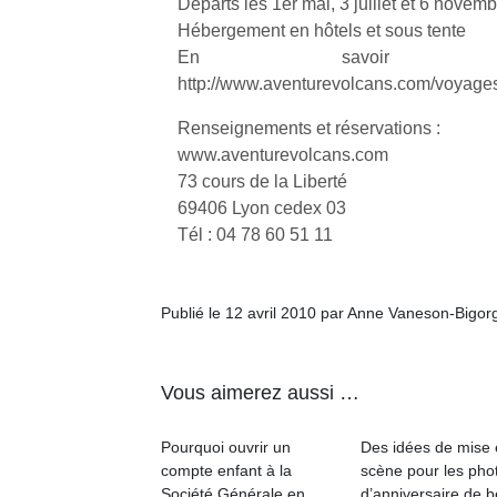
Départs les 1er mai, 3 juillet et 6 novem
qu
Hébergement en hôtels et sous tente
so
En savoir
s
c
http://www.aventurevolcans.com/voyage
p
Renseignements et réservations :
en
Do
www.aventurevolcans.com
me
73 cours de la Liberté
am
69406 Lyon cedex 03
à 
Tél : 04 78 60 51 11
co
…
Publié le 12 avril 2010 par Anne Vaneson-Bigor
Vous aimerez aussi …
Pourquoi ouvrir un
Des idées de mise
compte enfant à la
scène pour les pho
Société Générale en
d’anniversaire de 