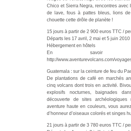
Chico et Sierra Negra, rencontres avec l
de lave, fous à pattes bleus, lions de
chouette cette drôle de planète !
15 jours à partir de 2 900 euros TTC / p
Départs les 17 avril, 2 mai et 5 juin 2010
Un
Hébergement en hôtels
En savoir
http://www.aventurevolcans.com/voyage
p
e
Guatemala : sur la ceinture de feu du Pa
u
De plantations de café en marchés an
cinq volcans dont trois en activité. Bivo
explosifs nocturnes, baignades dan
découverte de sites archéologiques
aventure haute en couleurs, vous aurez 
cl
d’honneur d’oiseaux colorés et singes hu
Le
pe
21 jours à partir de 3 780 euros TTC / p
qu