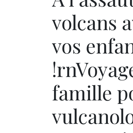
volcans 
vos enfa
!rnVoyag
famille p
vulcanol