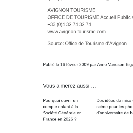
qu
so
AVIGNON TOURISME
s
OFFICE DE TOURISME Accueil Public /
c
+33 (0)4 32 74 32 74
p
www.avignon-tourisme.com
en
Do
Source: Office de Tourisme d’Avignon
me
am
à 
Publié le 16 février 2009 par Anne Vaneson-Bi
co
…
Vous aimerez aussi …
Pourquoi ouvrir un
Des idées de mise
compte enfant à la
scène pour les pho
Société Générale en
d’anniversaire de 
France en 2026 ?