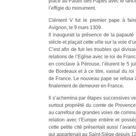
place au Palais des Papes avec le lance
l’effigie du monument.
Clément V fut le premier pape à fair
Avignon, le 9 mars 1309.
Il inaugurait la présence de la papauté
Un
siècle et plaçait cette ville sur la voie d
C’est afin de fuir les troubles qui divisaie
relations de l’Eglise avec le roi de Fran
p
en conclave à Pérouse, l’élurent le 5 ju
e
de Bordeaux et à ce titre, vassal du roi 
u
de France. Le nouveau pape se refusa 
finalement de demeurer en France.
Il s’achemina par étapes successives ver
surtout propriété du comte de Provence,
au carrefour de grandes voies de commun
cl
relation avec l’Europe entière et possé
Le
pe
cette petite cité présentait aussi l’avant
qu
qui appartenait au Saint-Siège depuis 12