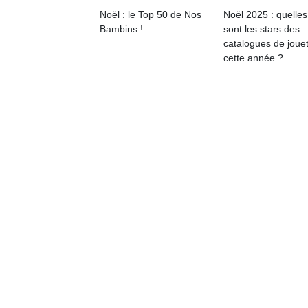
Noël : le Top 50 de Nos
Noël 2025 : quelles
Un
Bambins !
sont les stars des
catalogues de joue
cette année ?
p
e
u
cl
Le
pe
qu
qu
so
s
c
p