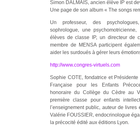
Simon DALMAIS, ancien élève IP est de
Une page de son album « The songs rema
Un professeur, des psychologues
sophrologue, une psychomotricienne, 
élèves de classe IP, un directeur de 
Un
membre de MENSA participent égalem
aider les surdoués à gérer leurs émotion
p
http://www.congres-virtuels.com
e
Sophie COTE, fondatrice et Présidente 
u
Française pour les Enfants Précoc
honoraire du Collège du Cèdre au V
première classe pour enfants intelle
l’enseignement public, auteur de livres 
Valérie FOUSSIER, endocrinologue égale
cl
la précocité édité aux éditions Lyon.
Le
pe
qu