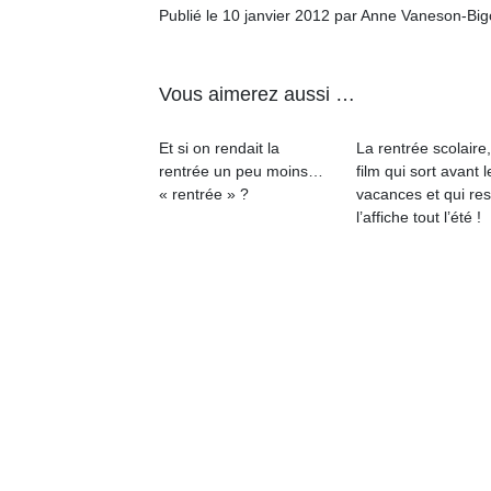
qu
Publié le 10 janvier 2012 par Anne Vaneson-Bi
so
s
c
Vous aimerez aussi …
p
en
Et si on rendait la
La rentrée scolaire
Do
rentrée un peu moins…
film qui sort avant l
me
« rentrée » ?
vacances et qui res
am
l’affiche tout l’été !
à 
co
…