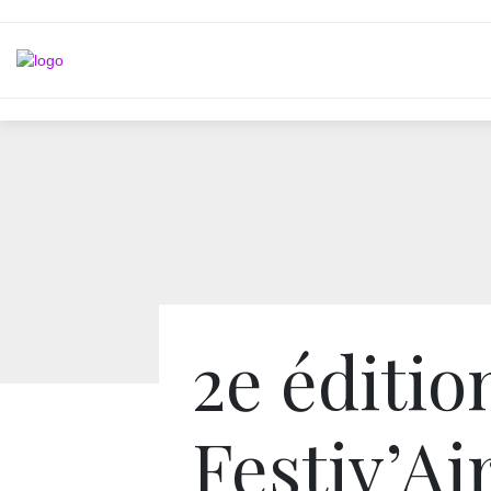
2e éditio
Festiv’Ai