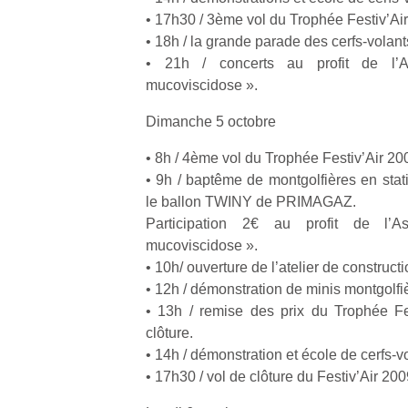
à 
• 17h30 / 3ème vol du Trophée Festiv’Ai
co
…
• 18h / la grande parade des cerfs‐volant
• 21h / concerts au profit de l’A
mucoviscidose ».
Dimanche 5 octobre
• 8h / 4ème vol du Trophée Festiv’Air 20
• 9h / baptême de montgolfières en stat
le ballon TWINY de PRIMAGAZ.
Participation 2€ au profit de l’A
l’
mucoviscidose ».
• 10h/ ouverture de l’atelier de construct
NextGen,
Des
• 12h / démonstration de minis montgolfi
une
trampolines
• 13h / remise des prix du Trophée Fes
nouvelle
pour les
Ap
clôture.
trottinette
co
grands et
• 14h / démonstration et école de cerfs‐v
mécanique
su
les petits !
• 17h30 / vol de clôture du Festiv’Air 20
Beeper
de
Durant les
Les
co
vacances