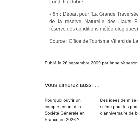
Lundi 6 octobre
enfants
fe
estivales
débordent
he
et avec le
• 8h : Départ pour “La Grande Traversée
souvent
di
retour des
de la réserve Naturelle des Hauts P
d’énergie.
de
beaux
réserve des conditions météorologiques)
Varier les
re
jours, c’est
occupations
de
l’occasion
Source : Office de Tourisme Villard de L
n’est pas
d’
rêvée
toujours
pe
pour les
simple.
pr
enfants
Conjuguer
15
Publié le 26 septembre 2009 par Anne Vaneson
de…
divertissement,
activité
physique
Vous aimerez aussi …
ou
apprentissage…
Pourquoi ouvrir un
Des idées de mise
compte enfant à la
scène pour les pho
Société Générale en
d’anniversaire de 
France en 2026 ?