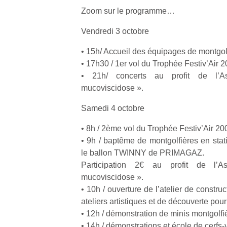
p
Zoom sur le programme…
e
u
Vendredi 3 octobre
• 15h/ Accueil des équipages de montgolf
• 17h30 / 1er vol du Trophée Festiv’Air 2
• 21h/ concerts au profit de l’As
mucoviscidose ».
cl
Le
Samedi 4 octobre
pe
qu
• 8h / 2ème vol du Trophée Festiv’Air 20
qu
• 9h / baptême de montgolfières en stat
so
le ballon TWINNY de PRIMAGAZ.
s
c
Participation 2€ au profit de l’A
p
mucoviscidose ».
en
• 10h / ouverture de l’atelier de construc
Do
ateliers artistiques et de découverte pour
me
• 12h / démonstration de minis montgolfi
am
• 14h / démonstrations et école de cerfs-