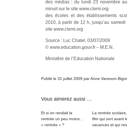
des médias : du lundi 23 novembre a
minuit sur le site www.clemi.org
des écoles et des établissements scol
2010, à partir de 12 h, jusqu’au samedi 
site www.clemi.org
Un
Source : Luc Chatel, 03/07/2009
© www.education.gouv.fr – M.E.N.
p
Ministère de l’Education Nationale
e
u
Publié le 31 juillet 2009 par Anne Vaneson-Bigo
Vous aimerez aussi …
cl
Le
Et si on rendait la
La rentrée scolaire
pe
rentrée un peu moins…
film qui sort avant l
qu
« rentrée » ?
vacances et qui res