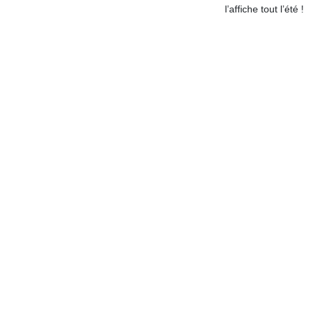
qu
l’affiche tout l’été !
so
s
c
p
en
Do
me
am
à 
co
…