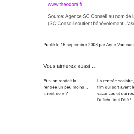
www.theodora.fr
Source: Agence SC Conseil au nom de L
(SC Conseil soutient bénévolement L’as
Un
Publié le 15 septembre 2008 par Anne Vaneson
p
Vous aimerez aussi …
e
u
Et si on rendait la
La rentrée scolaire
rentrée un peu moins…
film qui sort avant l
« rentrée » ?
vacances et qui res
l’affiche tout l’été !
cl
Le
pe
qu