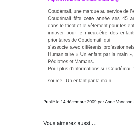
qu
so
Coudémail, une marque au service de l’
s
Coudémail fête cette année ses 45 an
c
dans le tricot et le vêtement pour les en
p
innover pour le mieux-être des enfants
en
prioritaires de Coudémail, qui
Do
sʼassocie avec différents professionnel
me
am
Humanitaire « Un enfant par la main », 
à 
Pédiatres et Mamans.
co
Pour plus dʼinformations sur Coudémail 
…
source : Un enfant par la main
Publié le 14 décembre 2009 par Anne Vaneson
Vous aimerez aussi …