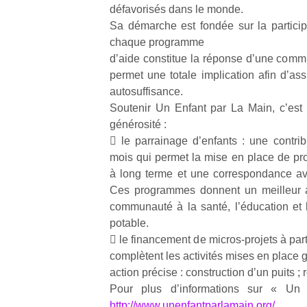
défavorisés dans le monde.
Sa démarche est fondée sur la partici
chaque programme
dʼaide constitue la réponse d’une commu
permet une totale implication afin dʼas
autosuffisance.
Un
Soutenir Un Enfant par La Main, cʼest 2
générosité :
 le parrainage d’enfants : une contri
p
mois qui permet la mise en place de 
e
à long terme et une correspondance ave
u
Ces programmes donnent un meilleur a
communauté à la santé, l’éducation et la
potable.
 le financement de micros-projets à parti
complètent les activités mises en place 
cl
Le
action précise : construction dʼun puits ;
pe
Pour plus dʼinformations sur « Un
qu
http://www.unenfantparlamain.org/