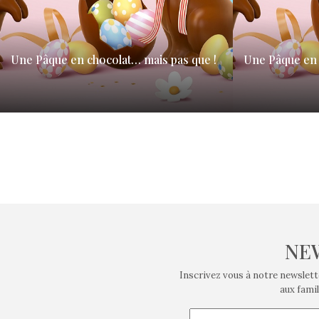
Une Pâque en chocolat… mais pas que !
Une Pâque en 
Le temps du carême a commencé le 5 mars. Le
Le temps du car
dimanche 20 avril, ce sera la fête où…
dimanche 20 avril
NE
Inscrivez vous à notre newslett
aux famil