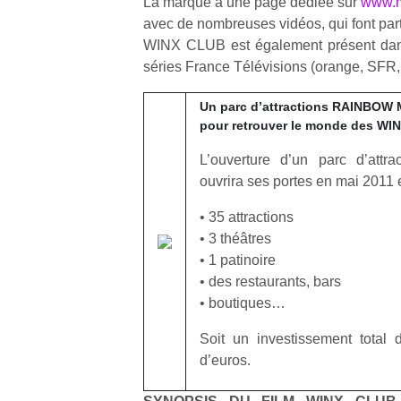
La marque a une page dédiée sur
www.m
avec de nombreuses vidéos, qui font par
NextGen,
WINX CLUB est également présent da
l’
Des
une
séries France Télévisions (orange, SFR
trampolines
nouvelle
pour les
Un parc d’attractions RAINBO
trottinette
grands et
pour retrouver le monde des WI
mécanique
Ap
les petits !
Beeper
co
Durant les
L’ouverture d’un parc d’att
Les
su
vacances
ouvrira ses portes en mai 2011 e
enfants
de
estivales
débordent
co
et avec le
• 35 attractions
souvent
fe
retour des
• 3 théâtres
d’énergie.
he
beaux
• 1 patinoire
Varier les
di
jours, c’est
• des restaurants, bars
occupations
de
l’occasion
n’est pas
• boutiques…
re
rêvée
toujours
de
pour les
Soit un investissement total 
simple.
d’
enfants
Conjuguer
d’euros.
pe
de…
divertissement,
pr
activité
15