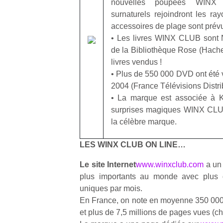
nouvelles poupées WINX
qu
surnaturels rejoindront les ra
so
accessoires de plage sont prévu
s
c
• Les livres WINX CLUB sont N
p
de la Bibliothèque Rose (Hachet
en
livres vendus !
Do
• Plus de 550 000 DVD ont été
me
2004 (France Télévisions Distri
am
• La marque est associée à K
à 
surprises magiques WINX CLUB
co
…
la célèbre marque.
LES WINX CLUB ON LINE…
Le site Internet
www.winxclub.com
a un
plus importants au monde avec plus d
uniques par mois.
En France, on note en moyenne 350 000 
et plus de 7,5 millions de pages vues (ch