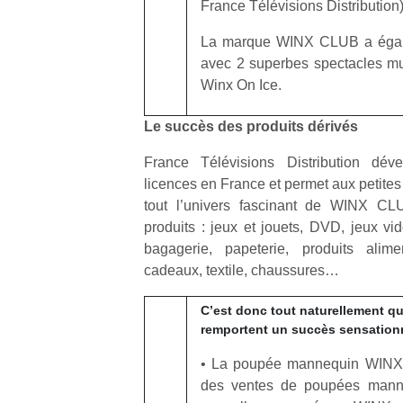
France Télévisions Distribution)
La marque WINX CLUB a égal
avec 2 superbes spectacles m
Winx On Ice.
Un
Le succès des produits dérivés
France Télévisions Distribution dé
licences en France et permet aux petites f
p
tout l’univers fascinant de WINX C
e
produits : jeux et jouets, DVD, jeux vi
u
bagagerie, papeterie, produits alime
cadeaux, textile, chaussures…
C’est donc tout naturellement qu
remportent un succès sensation
cl
Le
• La poupée mannequin WINX
pe
des ventes de poupées mann
qu