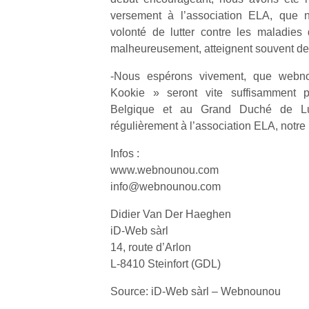
versement à l’association ELA, que 
volonté de lutter contre les maladies 
malheureusement, atteignent souvent de
-Nous espérons vivement, que webno
Un
Kookie » seront vite suffisamment 
Belgique et au Grand Duché de Lu
régulièrement à l’association ELA, notre
p
Infos :
e
www.webnounou.com
u
info@webnounou.com
Didier Van Der Haeghen
iD-Web sàrl
14, route d’Arlon
cl
L-8410 Steinfort (GDL)
Le
pe
Source: iD-Web sàrl – Webnounou
qu