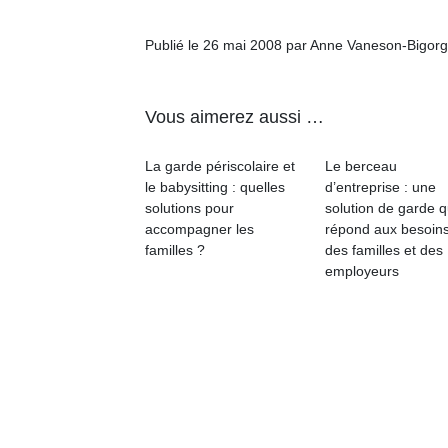
qu
so
Publié le 26 mai 2008 par Anne Vaneson-Bigor
s
c
p
Vous aimerez aussi …
en
Do
me
La garde périscolaire et
Le berceau
am
le babysitting : quelles
d’entreprise : une
à 
solutions pour
solution de garde q
co
accompagner les
répond aux besoin
…
familles ?
des familles et des
employeurs