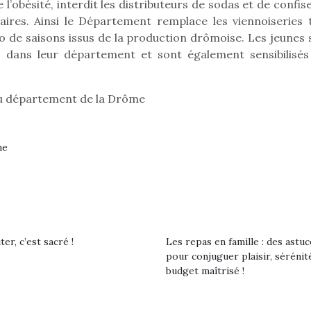
l’obésité, interdit les distributeurs de sodas et de confis
laires. Ainsi le Département remplace les viennoiseries 
io de saisons issus de la production drômoise. Les jeunes 
o dans leur département et sont également sensibilisés
du département de la Drôme
ne
er, c’est sacré !
Les repas en famille : des astuc
loutre en peluche
Petit chef deviendra
Une loutre
pour conjuguer plaisir, sérénit
r les enfants, un
grand !
pour les 
budget maîtrisé !
Les jeux d’imitation
al qui change des
animal qui
constituent un véritable
ands classiques !
grands cl
terrain d’apprentissage