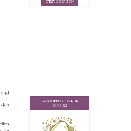
C'EST DE SAISON
tend
LE SHOPPING DE NOS
r des
BAMBINS
elles
s de