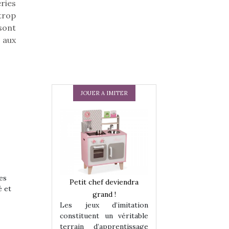
eries
trop
sont
 aux
JOUER A IMITER
es
 en peluche
Petit chef deviendra
Une loutre en pe
é et
enfants, un
grand !
pour les enfants
Les jeux d’imitation
 change des
animal qui chang
constituent un véritable
assiques !
grands classiqu
terrain d’apprentissage