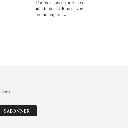
eux pour les
crée des jeux pour les
crée des jeux po
 à 10 ans avec
enfants de 4 à 10 ans avec
enfants de 4 à 10 a
tif…
comme objectif…
comme objectif…
édiées
S’ABONNER