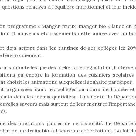
uestions relatives à l’équilibre nutritionnel et leur inci
 son programme « Manger mieux, manger bio » lancé en 
Pâques 2026 : chocolats
Pâques 2026
 dont 4 nouveaux établissements cette année avec un bu
et idées pour une chasse
et idées po
aux œufs magique en
aux œufs 
 déjà atteint dans les cantines de ses collèges les 20
famille
fam
Chocolats à petits prix,
Chocolats à
de l’environnement.
jouets malins et idées
jouets mal
ibilisation telles que des ateliers de dégustation, l’interve
créatives… voici de quoi
créatives… 
organiser une chasse aux
organiser u
sitions ou encore la formation des cuisiniers scolaires 
œufs magique…
œufs magiq
nt choisit les animations auxquelles il souhaite participer.
ont organisées dans les collèges au cours de l’année et
oduits dans les menus quotidiens. La volonté du Départe
 nouvelles saveurs mais surtout de leur montrer l’importan
iés.
 une des opérations phares de ce dispositif. Le Départe
ibution de fruits bio à l’heure des récréations. La loi du