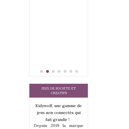
JEUX DE SOCIETE ET
CREATIFS
une gamme de
Kidywolf, une gamme de
Kidywolf, une ga
onnectés qui
jeux non connectés qui
jeux non connecté
randir !
fait grandir !
fait grandir 
9 la marque
Depuis 2019 la marque
Depuis 2019 la 