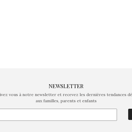
crée des jeux pour les
crée des j
enfants de 4 à 10 ans avec
enfants de 4
comme objectif…
comme objec
NEWSLETTER
ivez vous à notre newsletter et recevez les dernières tendances d
aux familles, parents et enfants