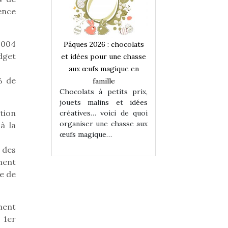
dence
2004
 : chocolats
Pâques 2026 : chocolats
Pâques 2026 : cho
dget
ur une chasse
et idées pour une chasse
et idées pour une
magique en
aux œufs magique en
aux œufs magiqu
% de
ille
famille
famille
 petits prix,
Chocolats à petits prix,
Chocolats à petit
ins et idées
jouets malins et idées
jouets malins et
ntion
voici de quoi
créatives… voici de quoi
créatives… voici 
ne chasse aux
organiser une chasse aux
organiser une cha
à la
ue…
œufs magique…
œufs magique…
 des
ment
ce de
ment
 1er