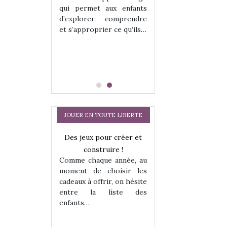
hes quelles
Les peluches q
qui permet aux enfants
ent, sont des
qu’elles soient, s
d’explorer, comprendre
s pour les
compagnons pou
et s’approprier ce qu’ils…
dou, meilleur
enfants. Doudou, m
 à câliner,
ami, objet à câ
confident,…
JOUER EN TOUTE LIBERTE
a trottinette
Des jeux pour créer et
Comment choisir
 : bien plus
construire !
cabanes et des tip
Comme chaque année, au
 jeu !
les enfants ?
moment de choisir les
our la glisse
Quelle que soit l
cadeaux à offrir, on hésite
sel, et même
sous laquel
entre la liste des
tits peuvent
matérialise le tipi 
enfants…
 s’y initier.
tissu, plastique…)
te…
petite tente posé