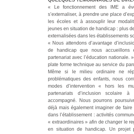
qu
« Le fonctionnement des IME a évo
so
s’externaliser, à prendre une place d’ex
s
les écoles et à assouplir leur modal
c
p
jeunes en situation de handicap : plus d
en
externalisées dans les établissements sc
Do
« Nous attendons d’avantage d’inclusio
me
de handicap que nous accueillons 
am
partenariat avec l’éducation nationale. 
à 
plate forme technique au service du parc
co
Même si le milieu ordinaire ne ré
…
problématiques des enfants, nous cont
modes d’intervention « hors les mu
partenariats d’inclusion scolaire à
accompagné. Nous pourrons poursuivr
déjà mais également imaginer de faire 
dans l’établissement : activités commun
« extraordinaires » afin de changer le r
en situation de handicap. Un projet 