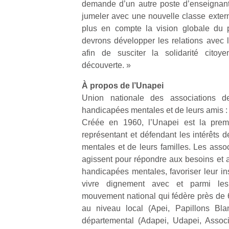
demande d’un autre poste d’enseignant 
jumeler avec une nouvelle classe exter
NextGen,
plus en compte la vision globale du p
l’
Des
une
devrons développer les relations avec 
trampolines
nouvelle
afin de susciter la solidarité citoy
pour les
trottinette
découverte. »
grands et
mécanique
Ap
les petits !
À propos de l’Unapei
Beeper
co
Durant les
Les
Union nationale des associations d
su
vacances
enfants
de
handicapées mentales et de leurs amis :
estivales
débordent
co
et avec le
Créée en 1960, l’Unapei est la premi
souvent
fe
retour des
représentant et défendant les intérêts
d’énergie.
he
beaux
mentales et de leurs familles. Les assoc
Varier les
di
jours, c’est
agissent pour répondre aux besoins et 
occupations
de
l’occasion
handicapées mentales, favoriser leur ins
n’est pas
re
rêvée
toujours
vivre dignement avec et parmi les
de
pour les
simple.
d’
mouvement national qui fédère près de 
enfants
Conjuguer
pe
de…
au niveau local (Apei, Papillons Bla
divertissement,
pr
départemental (Adapei, Udapei, Associat
activité
15