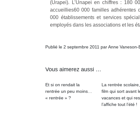
(Urapei). L’Unapei en chiffres : 180 
physique
accueillies60 000 familles adhérentes d
ou
000 établissements et services spécia
apprentissage…
employés dans les associations et les é
Publié le 2 septembre 2011 par Anne Vaneson-
Vous aimerez aussi …
Et si on rendait la
La rentrée scolaire
rentrée un peu moins…
film qui sort avant l
« rentrée » ?
vacances et qui res
l’affiche tout l’été !