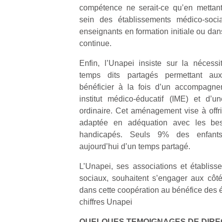
compétence ne serait-ce qu’en mettant
sein des établissements médico-soci
enseignants en formation initiale ou dan
continue.
Enfin, l’Unapei insiste sur la néces
Un
temps dits partagés permettant au
bénéficier à la fois d’un accompagne
institut médico-éducatif (IME) et d’u
p
ordinaire. Cet aménagement vise à offri
e
adaptée en adéquation avec les bes
u
handicapés. Seuls 9% des enfants 
aujourd’hui d’un temps partagé.
L’Unapei, ses associations et établis
sociaux, souhaitent s’engager aux côté
cl
dans cette coopération au bénéfice des 
Le
chiffres Unapei
pe
qu
QUELQUES TEMOIGNAGES DE DIRE