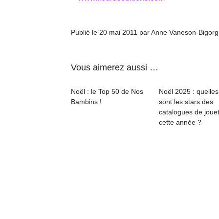
p
e
u
Publié le 20 mai 2011 par Anne Vaneson-Bigor
Vous aimerez aussi …
cl
Noël : le Top 50 de Nos
Noël 2025 : quelles
Le
Bambins !
sont les stars des
pe
catalogues de joue
qu
cette année ?
qu
so
s
c
p
en
Do
me
am