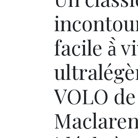
incontou
facile à̀ v
ultralégèr
VOLO de
Maclaren