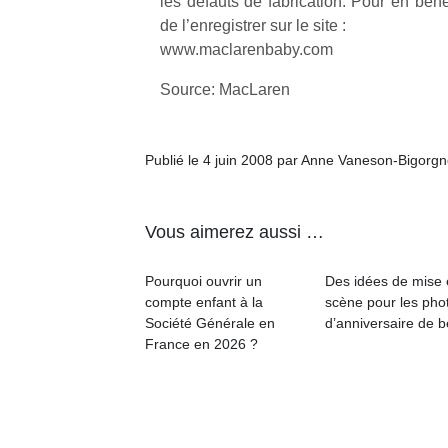
les défauts de fabrication. Pour en bénéfi
qu
de l’enregistrer sur le site :
so
www.maclarenbaby.com
s
c
Source: MacLaren
p
en
Do
me
Publié le 4 juin 2008 par Anne Vaneson-Bigorg
am
à 
co
Vous aimerez aussi …
…
Pourquoi ouvrir un
Des idées de mise
compte enfant à la
scène pour les pho
Société Générale en
d’anniversaire de 
France en 2026 ?