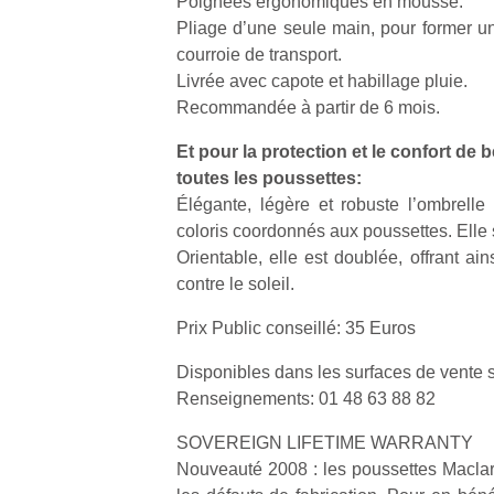
Poignées ergonomiques en mousse.
Pliage d’une seule main, pour former u
courroie de transport.
Livrée avec capote et habillage pluie.
Recommandée à partir de 6 mois.
Un
Et pour la protection et le confort de 
toutes les poussettes:
Élégante, légère et robuste l’ombrelle
p
coloris coordonnés aux poussettes. Elle s
e
Orientable, elle est doublée, offrant ai
u
contre le soleil.
Prix Public conseillé: 35 Euros
Disponibles dans les surfaces de vente 
Renseignements: 01 48 63 88 82
cl
Le
SOVEREIGN LIFETIME WARRANTY
pe
Nouveauté 2008 : les poussettes Maclare
qu