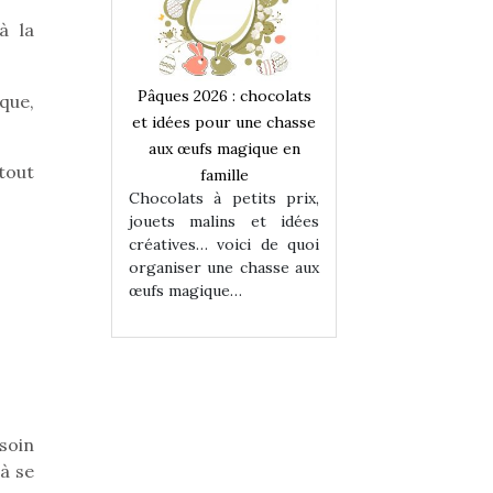
à la
 : chocolats
Pâques 2026 : chocolats
Pâques 2026 : cho
que,
ur une chasse
et idées pour une chasse
et idées pour une
magique en
aux œufs magique en
aux œufs magiqu
tout
ille
famille
famille
 petits prix,
Chocolats à petits prix,
Chocolats à petit
ins et idées
jouets malins et idées
jouets malins et
voici de quoi
créatives… voici de quoi
créatives… voici 
ne chasse aux
organiser une chasse aux
organiser une cha
ue…
œufs magique…
œufs magique…
soin
à se