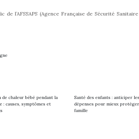
lic de l’AFSSAPS (Agence Française de Sécurité Sanitaire
rgne
 de chaleur bébé pendant la
Santé des enfants : anticiper le
le : causes, symptômes et
dépenses pour mieux protéger
loutre en peluche
Petit chef deviendra
Une loutre
ls
famille
r les enfants, un
grand !
pour les 
Les jeux d’imitation
al qui change des
animal qui
constituent un véritable
ands classiques !
grands cl
terrain d’apprentissage