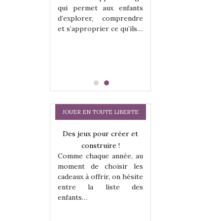
hes quelles
Les peluches q
qui permet aux enfants
ent, sont des
qu’elles soient, s
d’explorer, comprendre
s pour les
compagnons pou
et s’approprier ce qu’ils…
dou, meilleur
enfants. Doudou, m
 à câliner,
ami, objet à câ
confident,…
JOUER EN TOUTE LIBERTE
Des jeux pour créer et
construire !
Comme chaque année, au
moment de choisir les
cadeaux à offrir, on hésite
entre la liste des
enfants…
a trottinette
Comment choisir
 : bien plus
cabanes et des tip