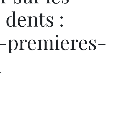
 dents :
premieres-
m