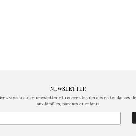
crée des jeux pour les
crée des j
enfants de 4 à 10 ans avec
enfants de 4
comme objectif…
comme objec
NEWSLETTER
ivez vous à notre newsletter et recevez les dernières tendances d
aux familles, parents et enfants