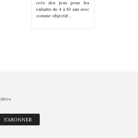
eux pour les
crée des jeux pour les
crée des jeux po
 à 10 ans avec
enfants de 4 à 10 ans avec
enfants de 4 à 10 a
tif…
comme objectif…
comme objectif…
édiées
S’ABONNER