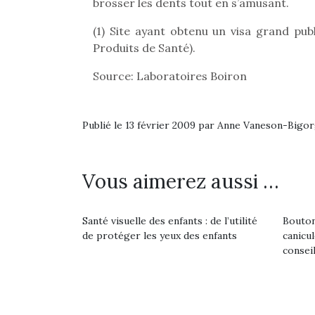
brosser les dents tout en s’amusant.
(1) Site ayant obtenu un visa grand pub
Produits de Santé).
Source: Laboratoires Boiron
Publié le 13 février 2009 par Anne Vaneson-Bigo
Vous aimerez aussi …
Santé visuelle des enfants : de l’utilité
Bouton
de protéger les yeux des enfants
canicu
Une 
consei
pou
anim
gr