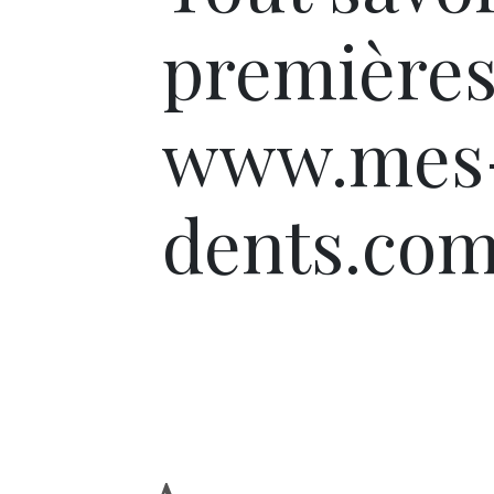
premières
www.mes-
dents.co