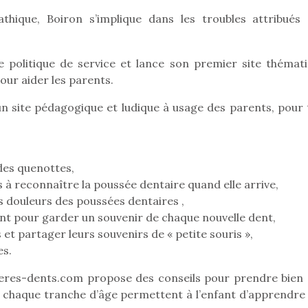
hique, Boiron s’implique dans les troubles attribués 
Pâques 2026 : chocolats
Pâques 2026
e politique de service et lance son premier site thémati
et idées pour une chasse
et idées po
our aider les parents.
aux œufs magique en
aux œufs 
 site pédagogique et ludique à usage des parents, pour 
famille
fam
Chocolats à petits prix,
Chocolats à
jouets malins et idées
jouets mal
créatives… voici de quoi
créatives… 
organiser une chasse aux
organiser u
 des quenottes,
œufs magique…
œufs magiq
 à reconnaître la poussée dentaire quand elle arrive,
s douleurs des poussées dentaires ,
nt pour garder un souvenir de chaque nouvelle dent,
t partager leurs souvenirs de « petite souris »,
es.
res-dents.com propose des conseils pour prendre bien 
 chaque tranche d’âge permettent à l’enfant d’apprendre 