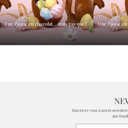
Une Pâque en chocolat… mais pas que !
Une Pâque en 
Le temps du carême a commencé le 5 mars. Le
Le temps du car
dimanche 20 avril, ce sera la fête où…
dimanche 20 avril
NE
Inscrivez vous à notre newslett
aux famil