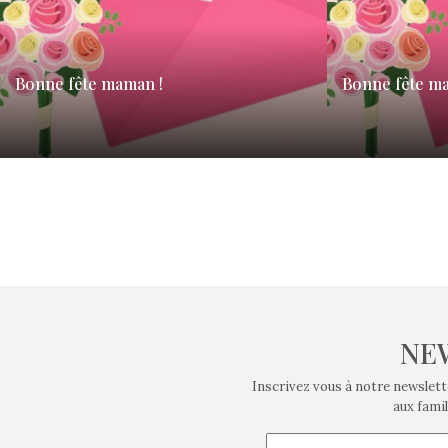
Bonne fête maman !
Bonne fête m
Cette année, la date de la fête des Mères, cette
Cette année, la d
tradition qui puise ses origines dans l’Antiquité
tradition qui pui
est…
est…
NE
Inscrivez vous à notre newslett
aux famil