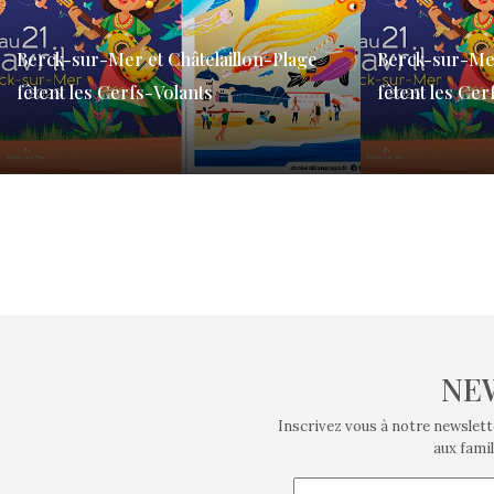
Berck-sur-Mer et Châtelaillon-Plage
Berck-sur-Mer
fêtent les Cerfs-Volants
fêtent les Cer
Plus qu’un jouet de plage pour les enfants, le
Plus qu’un jouet
cerf-volant est une vieille tradition incarnant le
cerf-volant est u
lien entre…
lien entre…
NE
Inscrivez vous à notre newslett
aux famil