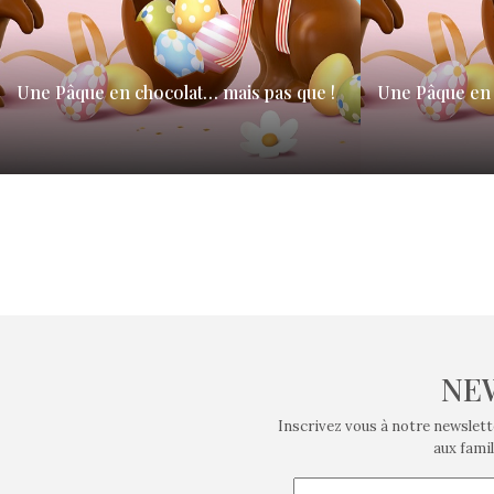
Une Pâque en chocolat… mais pas que !
Une Pâque en 
Le temps du carême a commencé le 5 mars. Le
Le temps du car
dimanche 20 avril, ce sera la fête où…
dimanche 20 avril
NE
Inscrivez vous à notre newslett
aux famil