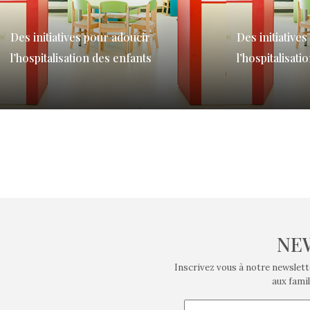
Des initiatives pour adoucir
Des initiative
l’hospitalisation des enfants
l’hospitalisati
Une maladie, un accident, une hospitalisation…
Une maladie, un 
sont des moments difficiles à gérer pour les
sont des moment
enfants à qui cela…
enfants à qui cel
NE
Inscrivez vous à notre newslett
aux famil