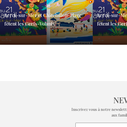
Berck-sur-Mer et Châtelaillon-Plage
Berck-sur-Mer
fêtent les Cerfs-Volants
fêtent les Cer
Plus qu’un jouet de plage pour les enfants, le
Plus qu’un jouet
cerf-volant est une vieille tradition incarnant le
cerf-volant est u
lien entre…
lien entre…
NE
Inscrivez vous à notre newslett
aux famil