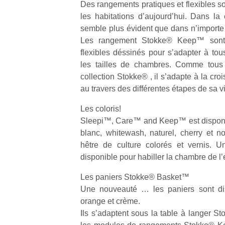
Des rangements pratiques et flexibles s
les habitations d’aujourd’hui. Dans la
semble plus évident que dans n’importe 
Les rangement Stokke® Keep™ sont
flexibles déssinés pour s’adapter à tous
les tailles de chambres. Comme tous 
Un
collection Stokke® , il s’adapte à la cro
au travers des différentes étapes de sa v
p
Les coloris!
e
Sleepi™, Care™ and Keep™ est disponible
u
blanc, whitewash, naturel, cherry et 
hêtre de culture colorés et vernis. 
disponible pour habiller la chambre de l’
Les paniers Stokke® Basket™
cl
Une nouveauté … les paniers sont dis
Le
orange et crème.
pe
Ils s’adaptent sous la table à langer 
qu