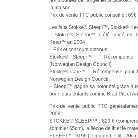
les modules de rangements Stokke® K
qu
la maison…
so
Prix de vente TTC public conseillé : 69€ 
s
c
Les faits Stokke® Sleepi™, Stokke® K
p
– Stokke® Sleepi™ a été lancé en 1
en
Keep™ en 2004
Do
me
– Prix et concours obtenus:
am
Stokke® Sleepi™ – Récompense p
à 
(Norwegian Design Council)
co
Stokke® Care™ – Récompense pour D
…
Norwegian Design Council
– Sleepi™ gagne sa notoriété grâce aux 
pour leurs enfants comme Brad Pitt et An
Prix de vente public TTC généralement
2008 :
STOKKE® SLEEPI™ : 829 € (comprend le
sommier 65cm), la flèche de lit et le mat
NextGen,
Des
SLEEPI™ : 619€ (comprend le lit 120cm 