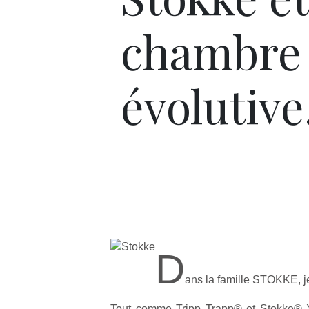
chambre
évolutiv
D
ans la famille STOKKE, 
Tout comme Tripp Trapp® et Stokke® X