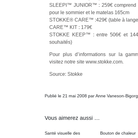
une
trampolines
l’
SLEEPI™ JUNIOR™ : 259€ comprend les 
nouvelle
pour les
pour le sommier et le matelas 165cm
trottinette
grands et
STOKKE® CARE™ :429€ (table à langer,
mécanique
les petits !
CARE™ KIT : 179€
Durant les
Ap
Beeper
STOKKE KEEP™ : entre 506€ et 1449
vacances
co
Les
souhaités)
estivales
su
enfants
et avec le
de
débordent
Pour plus d’informations sur la ga
retour des
co
souvent
visitez notre site www.stokke.com.
beaux
fe
d’énergie.
jours, c’est
he
Varier les
Source: Stokke
l’occasion
di
occupations
rêvée
de
n’est pas
pour les
re
toujours
Publié le 21 mai 2008 par Anne Vaneson-Bigor
enfants
de
simple.
de…
d’
Conjuguer
pe
divertissement,
pr
Vous aimerez aussi …
activité
15
physique
ou
Santé visuelle des
Bouton de chaleur
apprentissage…