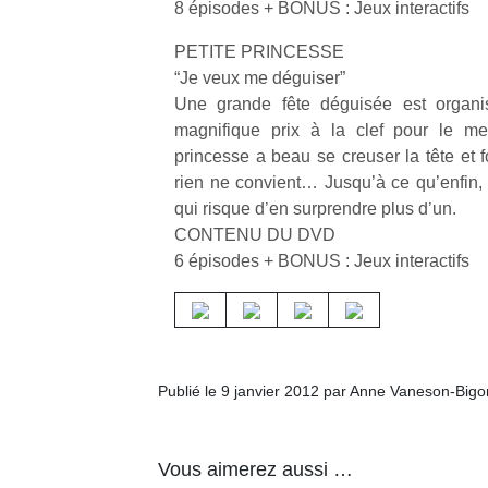
8 épisodes + BONUS : Jeux interactifs
PETITE PRINCESSE
“Je veux me déguiser”
Une grande fête déguisée est organ
magnifique prix à la clef pour le mei
Un
princesse a beau se creuser la tête et f
rien ne convient… Jusqu’à ce qu’enfin, 
qui risque d’en surprendre plus d’un.
p
CONTENU DU DVD
e
6 épisodes + BONUS : Jeux interactifs
u
Publié le 9 janvier 2012 par Anne Vaneson-Big
cl
Le
pe
Vous aimerez aussi …
qu