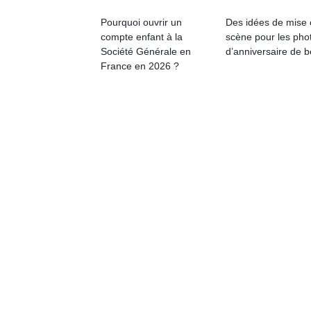
qu
so
Pourquoi ouvrir un
Des idées de mise
s
compte enfant à la
scène pour les pho
c
Société Générale en
d’anniversaire de 
p
France en 2026 ?
en
Do
me
am
à 
co
…