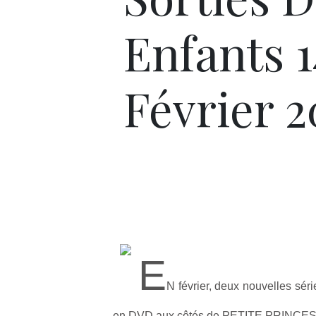
Enfants 1
Février 2
E
N février, deux nouvelles sér
en DVD aux côtés de PETITE PRINCE