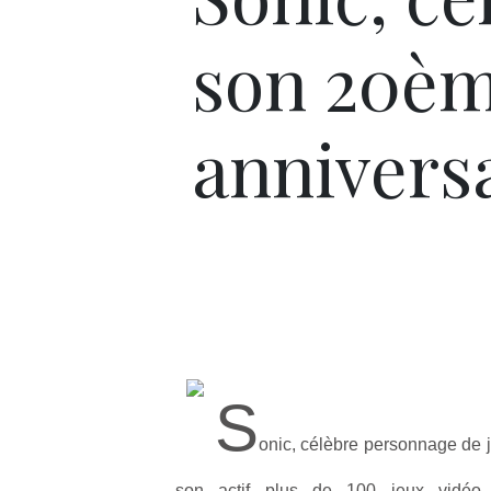
son 20è
annivers
S
onic, célèbre personnage de 
son actif plus de 100 jeux vidéo 