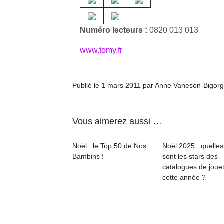
Numéro lecteurs :
0820 013 013
www.tomy.fr
Un
Publié le 1 mars 2011 par Anne Vaneson-Bigor
p
e
Vous aimerez aussi …
u
Noël : le Top 50 de Nos
Noël 2025 : quelles
Bambins !
sont les stars des
catalogues de joue
cette année ?
cl
Le
pe
qu