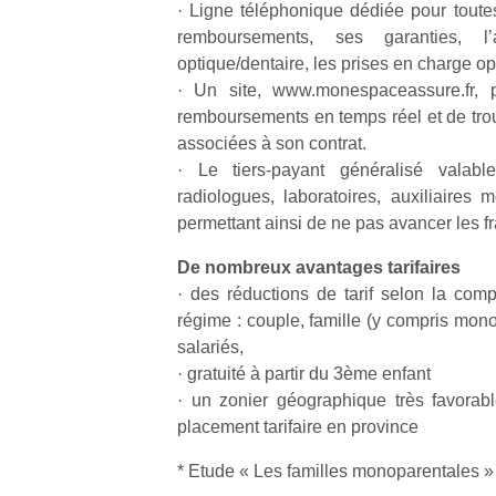
· Ligne téléphonique dédiée pour toutes
l’
remboursements, ses garanties, 
NextGen,
optique/dentaire, les prises en charge op
Des
une
· Un site, www.monespaceassure.fr, p
trampolines
nouvelle
remboursements en temps réel et de trou
pour les
Ap
trottinette
co
associées à son contrat.
grands et
mécanique
su
· Le tiers-payant généralisé valab
les petits !
Beeper
de
Durant les
radiologues, laboratoires, auxiliaires 
Les
co
vacances
permettant ainsi de ne pas avancer les fr
enfants
fe
estivales
débordent
he
et avec le
De nombreux avantages tarifaires
souvent
di
retour des
· des réductions de tarif selon la comp
d’énergie.
de
beaux
régime : couple, famille (y compris mono
Varier les
re
jours, c’est
salariés,
occupations
de
l’occasion
n’est pas
· gratuité à partir du 3ème enfant
d’
rêvée
toujours
pe
· un zonier géographique très favorab
pour les
simple.
pr
placement tarifaire en province
enfants
Conjuguer
15
de…
divertissement,
* Etude « Les familles monoparentales 
activité