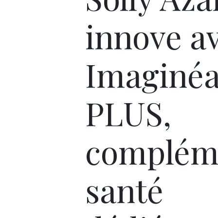
innove a
Imaginé
PLUS,
complém
santé