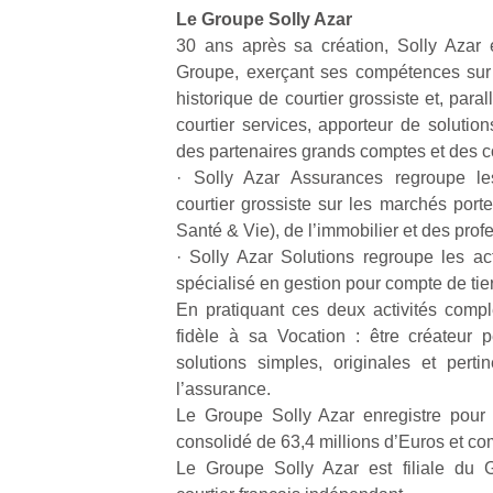
physique
Le Groupe Solly Azar
ou
30 ans après sa création, Solly Azar 
apprentissage…
Groupe, exerçant ses compétences sur 
historique de courtier grossiste et, paral
courtier services, apporteur de soluti
des partenaires grands comptes et des co
· Solly Azar Assurances regroupe les
courtier grossiste sur les marchés porte
Santé & Vie), de l’immobilier et des prof
· Solly Azar Solutions regroupe les act
spécialisé en gestion pour compte de tier
En pratiquant ces deux activités compl
fidèle à sa Vocation : être créateur 
solutions simples, originales et per
l’assurance.
Le Groupe Solly Azar enregistre pour 
consolidé de 63,4 millions d’Euros et c
Le Groupe Solly Azar est filiale d