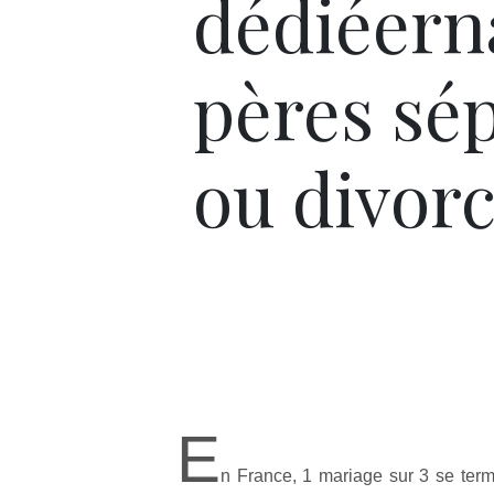
dédiéern
pères sé
ou divor
E
n France, 1 mariage sur 3 se term