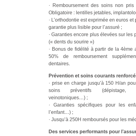
qu
· Remboursement des soins non pris
so
Obligatoire : lentilles jetables, implanto
s
· L’orthodontie est exprimée en euros et 
c
garantie plus lisible pour l’assuré ;
p
· Garanties encore plus élevées sur les 
en
Do
(« dents du sourire »)
me
· Bonus de fidélité à partir de la 4ème
am
50% de remboursement supplément
à 
dentaires.
co
…
Prévention et soins courants renforc
· prise en charge jusqu’à 150 H/an pour
soins préventifs (dépistage, su
veinotoniques…) ;
· Garanties spécifiques pour les enf
l’enfant…) ;
· Jusqu’à 250H remboursés pour les méd
Des services performants pour l’assu