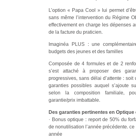
L’option « Papa Cool » lui permet d’êt
sans même l’intervention du Régime Obl
effectivement en charge les dépenses au
de la facture du praticien.
Un
Imaginéa PLUS : une complémentaire
budgets des jeunes et des familles
p
Composée de 4 formules et de 2 renfor
e
s’est attaché à proposer des garan
u
progressives, sans délai d’attente : soi
garanties possibles auquel s’ajoute sur
selon la composition familiale, po
garantie/prix imbattable.
Des garanties pertinentes en Optique 
cl
· Bonus optique : report de 50% du forf
Le
pe
de nonutilisation l’année précédente. ce
qu
année