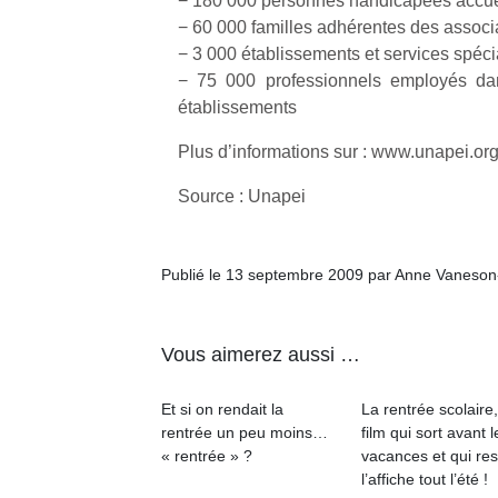
− 180 000 personnes handicapées accue
à 
co
− 60 000 familles adhérentes des associa
…
− 3 000 établissements et services spéci
− 75 000 professionnels employés dan
établissements
Plus d’informations sur : www.unapei.or
Source : Unapei
Publié le 13 septembre 2009 par Anne Vaneson
l’
NextGen,
Des
Vous aimerez aussi …
une
trampolines
nouvelle
pour les
Ap
Et si on rendait la
La rentrée scolaire
trottinette
co
grands et
rentrée un peu moins…
film qui sort avant l
mécanique
su
les petits !
« rentrée » ?
vacances et qui res
Beeper
de
Durant les
l’affiche tout l’été !
Les
co
vacances