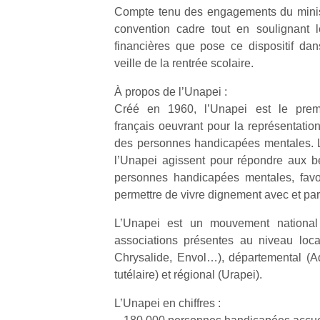
p
Compte tenu des engagements du minist
e
convention cadre tout en soulignant les
u
financières que pose ce dispositif da
veille de la rentrée scolaire.
À propos de l’Unapei :
Créé en 1960, l’Unapei est le prem
cl
français oeuvrant pour la représentation
Le
des personnes handicapées mentales. Le
pe
l’Unapei agissent pour répondre aux b
qu
personnes handicapées mentales, favori
qu
permettre de vivre dignement avec et par
so
s
L’Unapei est un mouvement national
c
associations présentes au niveau loca
p
Chrysalide, Envol…), départemental (A
en
tutélaire) et régional (Urapei).
Do
me
L’Unapei en chiffres :
am