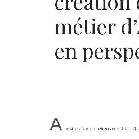
création 
métier d
en perspe
A
l’issue d’un entretien avec Luc Cha