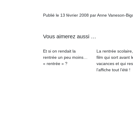
Publié le 13 février 2008 par Anne Vaneson-Bi
Vous aimerez aussi …
Un
Et si on rendait la
La rentrée scolaire
rentrée un peu moins…
film qui sort avant l
p
« rentrée » ?
vacances et qui res
e
l’affiche tout l’été !
u
cl
Le
pe
qu